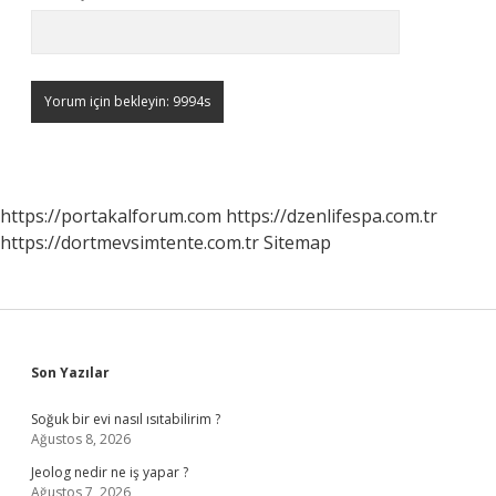
https://portakalforum.com
https://dzenlifespa.com.tr
https://dortmevsimtente.com.tr
Sitemap
Sidebar
Son Yazılar
Soğuk bir evi nasıl ısıtabilirim ?
Ağustos 8, 2026
Jeolog nedir ne iş yapar ?
Ağustos 7, 2026