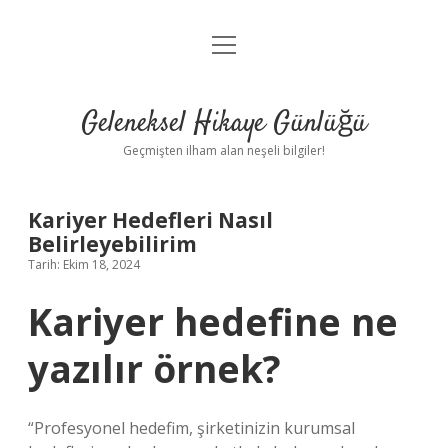
menüyü
Anasayfa
aç
Gizlilik Politikası
Geleneksel Hikaye Günlüğü
Yasal Uyarı
Geçmişten ilham alan neşeli bilgiler!
Hakkımızda
Kariyer Hedefleri Nasıl
Belirleyebilirim
Tarih: Ekim 18, 2024
Kariyer hedefine ne
yazılır örnek?
“Profesyonel hedefim, şirketinizin kurumsal