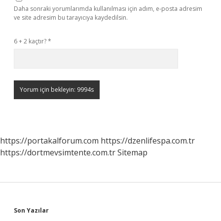
Daha sonraki yorumlarımda kullanılması için adım, e-posta adresim
ve site adresim bu tarayıcıya kaydedilsin.
6 + 2 kaçtır?
*
https://portakalforum.com
https://dzenlifespa.com.tr
https://dortmevsimtente.com.tr
Sitemap
Sidebar
Son Yazılar