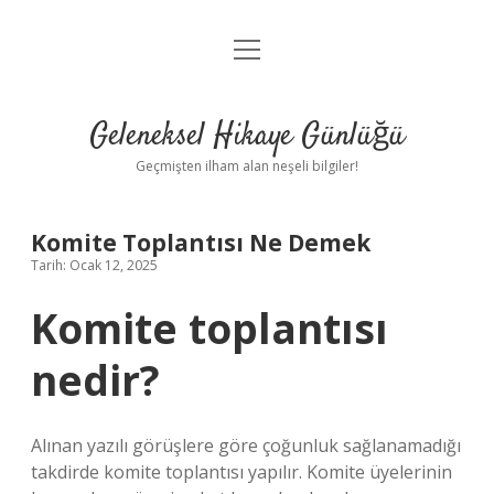
menüyü
Anasayfa
aç
Gizlilik Politikası
Geleneksel Hikaye Günlüğü
Yasal Uyarı
Geçmişten ilham alan neşeli bilgiler!
Hakkımızda
Komite Toplantısı Ne Demek
Tarih: Ocak 12, 2025
Komite toplantısı
nedir?
Alınan yazılı görüşlere göre çoğunluk sağlanamadığı
takdirde komite toplantısı yapılır. Komite üyelerinin