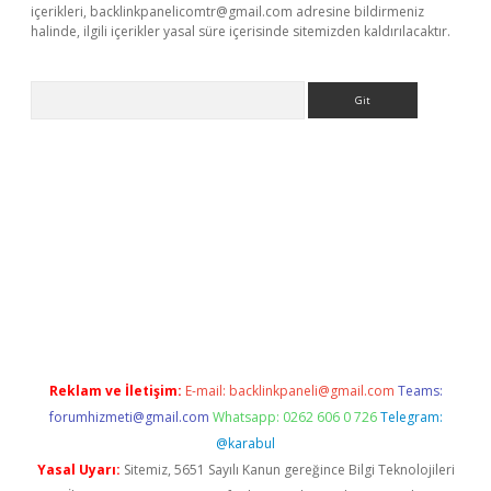
içerikleri,
backlinkpanelicomtr@gmail.com
adresine bildirmeniz
halinde, ilgili içerikler yasal süre içerisinde sitemizden kaldırılacaktır.
Arama
ilbet giriş yap
Reklam ve İletişim:
E-mail:
backlinkpaneli@gmail.com
Teams:
forumhizmeti@gmail.com
Whatsapp: 0262 606 0 726
Telegram:
@karabul
Yasal Uyarı:
Sitemiz, 5651 Sayılı Kanun gereğince Bilgi Teknolojileri