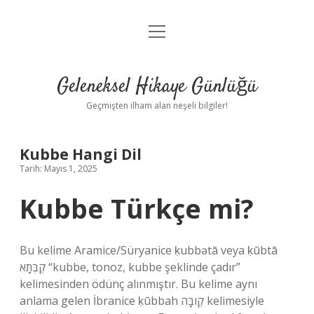
menüyü
Anasayfa
aç
Gizlilik Politikası
Geleneksel Hikaye Günlüğü
Yasal Uyarı
Geçmişten ilham alan neşeli bilgiler!
Hakkımızda
Kubbe Hangi Dil
Tarih: Mayıs 1, 2025
Kubbe Türkçe mi?
Bu kelime Aramice/Süryanice ḳubbətā veya ḳūbtā
קֻבְּתָא “kubbe, tonoz, kubbe şeklinde çadır”
kelimesinden ödünç alınmıştır. Bu kelime aynı
anlama gelen İbranice ḳūbbah קֻובָּה kelimesiyle