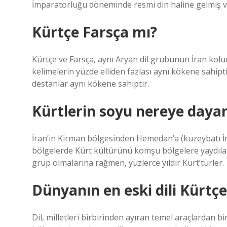
İmparatorluğu döneminde resmi din haline gelmiş 
Kürtçe Farsça mı?
Kürtçe ve Farsça, aynı Aryan dil grubunun İran kolun
kelimelerin yüzde elliden fazlası aynı kökene sahiptir
destanlar aynı kökene sahiptir.
Kürtlerin soyu nereye daya
İran’ın Kirman bölgesinden Hemedan’a (kuzeybatı İra
bölgelerde Kürt kültürünü komşu bölgelere yaydılar.
grup olmalarına rağmen, yüzlerce yıldır Kürt’türler.
Dünyanın en eski dili Kürtç
Dil, milletleri birbirinden ayıran temel araçlardan b