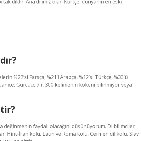
ortak dildir. Ana dilimiz olan Kürtçe, dünyanın en eski
dır?
elerin %22’si Farsça, %21’i Arapça, %12’si Türkçe, %33’ü
anice, Gürcüce’dir. 300 kelimenin kökeni bilinmiyor veya
tir?
ca değinmenin faydalı olacağını düşünüyorum. Dilbilimciler
ırlar: Hint-İran kolu, Latin ve Roma kolu, Cermen dil kolu, Slav