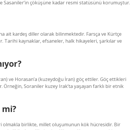
ve Sasaniler’in çöküşüne kadar resmi statüsünü korumuştur.
a ait kardeş diller olarak bilinmektedir. Farsça ve Kürtçe
. Tarihi kaynaklar, efsaneler, halk hikayeleri, şarkılar ve
nıyor?
n) ve Horasan’a (kuzeydoğu İran) göç ettiler. Göç ettikleri
 Örneğin, Soraniler kuzey Irak’ta yaşayan farklı bir etnik
e mi?
iri olmakla birlikte, millet oluşumunun kök hücresidir. Bir