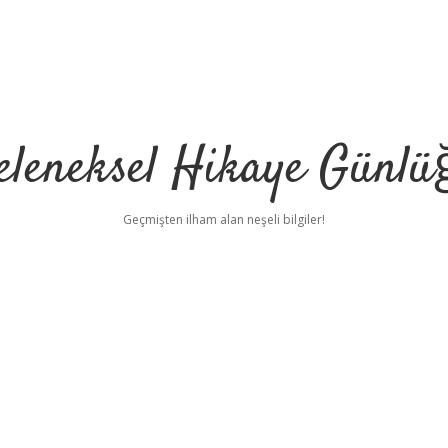
eleneksel Hikaye Günlü
Geçmişten ilham alan neşeli bilgiler!