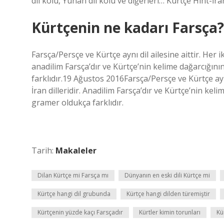
dil kolu, Yunan dil kolu ve diğerleri… Kürtçe Hint-İran
Kürtçenin ne kadarı Farsça?
Farsça/Persçe ve Kürtçe aynı dil ailesine aittir. Her i
anadilim Farsça’dır ve Kürtçe’nin kelime dağarcığın
farklıdır.19 Ağustos 2016Farsça/Persçe ve Kürtçe aynı 
İran dilleridir. Anadilim Farsça’dır ve Kürtçe’nin ke
gramer oldukça farklıdır.
Tarih:
Makaleler
Dilan Kürtçe mi Farsça mı
Dünyanın en eski dili Kürtçe mi
Kürtçe hangi dil grubunda
Kürtçe hangi dilden türemiştir
Kürtçenin yüzde kaçı Farsçadır
Kürtler kimin torunları
Kü