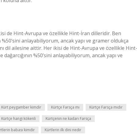
 koluna aittir.
kisi de Hint-Avrupa ve özellikle Hint-İran dilleridir. Ben
ın %50’sini anlayabiliyorum, ancak yapı ve gramer oldukça
dil ailesine aittir. Her ikisi de Hint-Avrupa ve özellikle Hint
lime dağarcığının %50’sini anlayabiliyorum, ancak yapı ve
Kürt peygamber kimdir
Kürtçe Farsça mı
Kürtçe Farsça mıdır
Kürtçe hangi kökenli
Kürtçenin ne kadarı Farsça
rtlerin babası kimdir
Kürtlerin ilk dini nedir