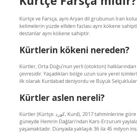
Kürtçe Farsça mıdır?
Kürtçe ve Farsça, aynı Aryan dil grubunun İran kolun
kelimelerin yüzde elliden fazlası aynı kökene sahiptir
destanlar aynı kökene sahiptir.
Kürtlerin kökeni nereden?
Kürtler, Orta Doğu’nun yerli (otokton) halklarında
çevresidir. Yaşadıkları bölge uzun süre yerel isimler
ilk olarak Kurdabad deniyordu ve Büyük Selçuklular
Kürtler aslen nereli?
Kürtler (Kürtçe: کورد, Kurd), 2017 tahminlerine göre doğuda Zagros Dağları’ndan batıda Toros Dağları’na ve
güneyde Hemrin Dağları’ndan Kars-Erzurum yaylala
yaşamaktadır. Dünyada yaklaşık 36 ila 45 milyon insa