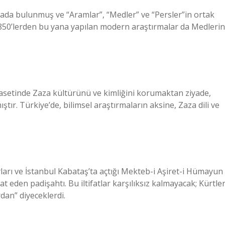
iada bulunmuş ve “Aramlar”, “Medler” ve “Persler”in ortak
 1850’lerden bu yana yapılan modern araştırmalar da Medlerin
siyasetinde Zaza kültürünü ve kimliğini korumaktan ziyade,
tır. Türkiye’de, bilimsel araştırmaların aksine, Zaza dili ve
rı ve İstanbul Kabataş’ta açtığı Mekteb-i Aşiret-i Hümayun
at eden padişahtı. Bu iltifatlar karşılıksız kalmayacak; Kürtle
dan” diyeceklerdi.