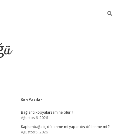
ğü
Sidebar
Son Yazılar
ilbet giriş yap
Bağlantı kopyalarsam ne olur ?
Ağustos 6, 2026
Kaplumbağa iç döllenme mi yapar dış döllenme mi ?
Ağustos 5, 2026