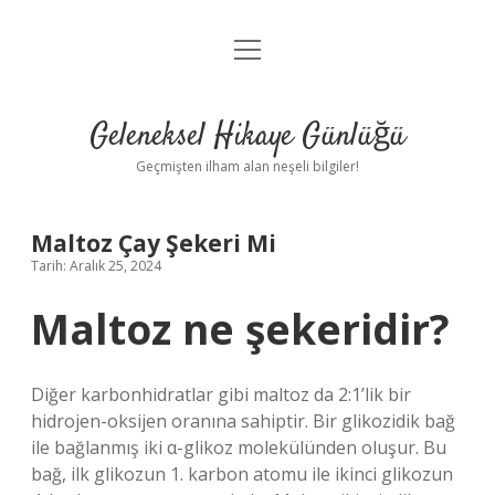
menüyü
Anasayfa
aç
Gizlilik Politikası
Geleneksel Hikaye Günlüğü
Yasal Uyarı
Geçmişten ilham alan neşeli bilgiler!
Hakkımızda
Maltoz Çay Şekeri Mi
Tarih: Aralık 25, 2024
Maltoz ne şekeridir?
Diğer karbonhidratlar gibi maltoz da 2:1’lik bir
hidrojen-oksijen oranına sahiptir. Bir glikozidik bağ
ile bağlanmış iki α-glikoz molekülünden oluşur. Bu
bağ, ilk glikozun 1. karbon atomu ile ikinci glikozun