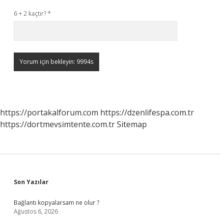
6 + 2 kaçtır?
*
https://portakalforum.com
https://dzenlifespa.com.tr
https://dortmevsimtente.com.tr
Sitemap
Sidebar
Son Yazılar
Bağlantı kopyalarsam ne olur ?
Ağustos 6, 2026