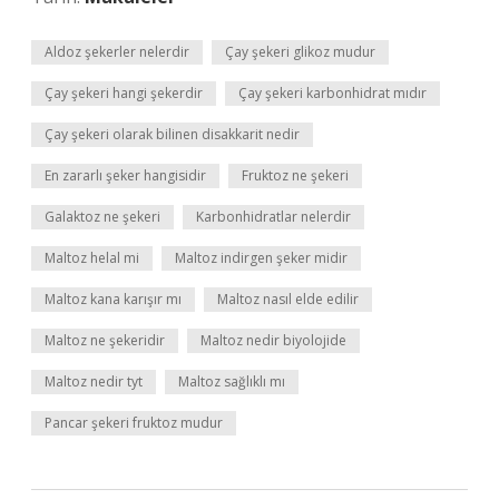
Aldoz şekerler nelerdir
Çay şekeri glikoz mudur
Çay şekeri hangi şekerdir
Çay şekeri karbonhidrat mıdır
Çay şekeri olarak bilinen disakkarit nedir
En zararlı şeker hangisidir
Fruktoz ne şekeri
Galaktoz ne şekeri
Karbonhidratlar nelerdir
Maltoz helal mi
Maltoz indirgen şeker midir
Maltoz kana karışır mı
Maltoz nasıl elde edilir
Maltoz ne şekeridir
Maltoz nedir biyolojide
Maltoz nedir tyt
Maltoz sağlıklı mı
Pancar şekeri fruktoz mudur