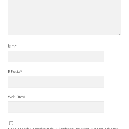
İsim*
E-Posta*
Web Sitesi