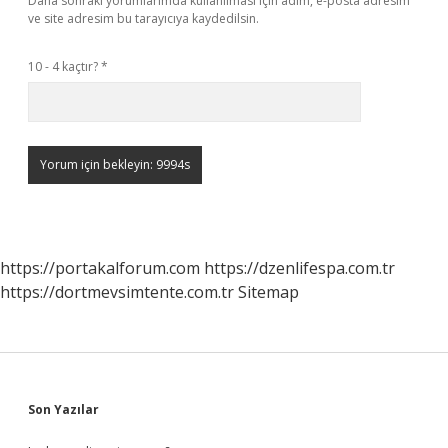
Daha sonraki yorumlarımda kullanılması için adım, e-posta adresim
ve site adresim bu tarayıcıya kaydedilsin.
10 - 4 kaçtır?
*
https://portakalforum.com
https://dzenlifespa.com.tr
https://dortmevsimtente.com.tr
Sitemap
Sidebar
Son Yazılar