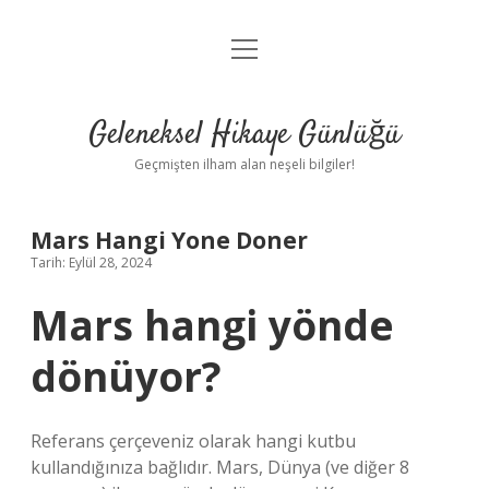
menüyü
Anasayfa
aç
Gizlilik Politikası
Geleneksel Hikaye Günlüğü
Yasal Uyarı
Geçmişten ilham alan neşeli bilgiler!
Hakkımızda
Mars Hangi Yone Doner
Tarih: Eylül 28, 2024
Mars hangi yönde
dönüyor?
Referans çerçeveniz olarak hangi kutbu
kullandığınıza bağlıdır. Mars, Dünya (ve diğer 8