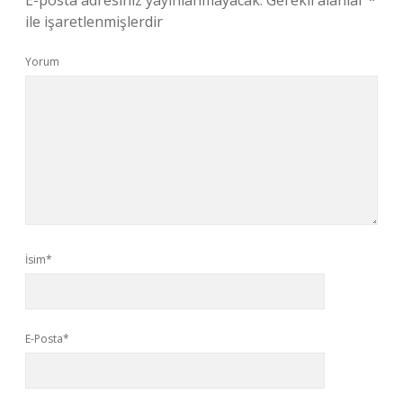
E-posta adresiniz yayınlanmayacak.
Gerekli alanlar
*
ile işaretlenmişlerdir
Yorum
İsim*
E-Posta*