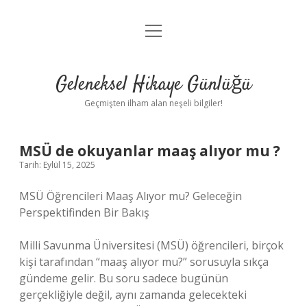
menüyü
Anasayfa
aç
Gizlilik Politikası
Geleneksel Hikaye Günlüğü
Yasal Uyarı
Geçmişten ilham alan neşeli bilgiler!
Hakkımızda
MSÜ de okuyanlar maaş alıyor mu ?
Tarih: Eylül 15, 2025
MSÜ Öğrencileri Maaş Alıyor mu? Geleceğin
Perspektifinden Bir Bakış
Milli Savunma Üniversitesi (MSÜ) öğrencileri, birçok
kişi tarafından “maaş alıyor mu?” sorusuyla sıkça
gündeme gelir. Bu soru sadece bugünün
gerçekliğiyle değil, aynı zamanda gelecekteki