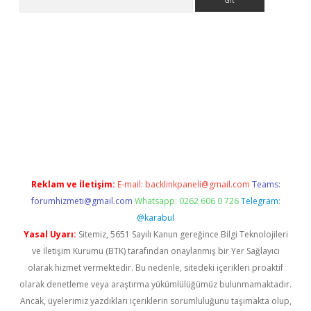
ap
Reklam ve İletişim:
E-mail:
backlinkpaneli@gmail.com
Teams:
forumhizmeti@gmail.com
Whatsapp: 0262 606 0 726
Telegram:
@karabul
Yasal Uyarı:
Sitemiz, 5651 Sayılı Kanun gereğince Bilgi Teknolojileri
ve İletişim Kurumu (BTK) tarafından onaylanmış bir Yer Sağlayıcı
olarak hizmet vermektedir. Bu nedenle, sitedeki içerikleri proaktif
olarak denetleme veya araştırma yükümlülüğümüz bulunmamaktadır.
Ancak, üyelerimiz yazdıkları içeriklerin sorumluluğunu taşımakta olup,