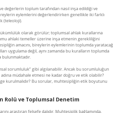
ve değerlerin toplum tarafından nasıl inşa edildiği ve
bireylerin eylemlerini değerlendirirken genellikle iki farklı
 (teleoloji).
 yükümlülük olarak görülür; toplumsal ahlak kurallarına
lumu ahlaki temeller üzerine inşa etmenin gerekliliğini
ipliğin amacını, bireylerin eylemlerinin toplumda yaratacağ
alları uygulama değil, aynı zamanda bu kuralların toplumda
a bulunmaktadır.
umsal sorumluluk” gibi algılanabilir. Ancak bu sorumluluğun
a adına müdahale etmesi ne kadar doğru ve etik olabilir?
ge kurulmalıdır? Bu sorular, muhtesipliğin etik boyutunu
nin Rolü ve Toplumsal Denetim
larını araştıran felsefe dalıdır. Muhtesiplik bağlamında,