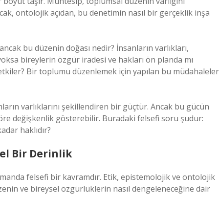
 boyut taşır. Muhtesip, toplumsal düzenin varlığını
ncak, ontolojik açıdan, bu denetimin nasıl bir gerçeklik inşa
 ancak bu düzenin doğası nedir? İnsanların varlıkları,
 yoksa bireylerin özgür iradesi ve hakları ön planda mı
 etkiler? Bir toplumu düzenlemek için yapılan bu müdahaleler
ların varlıklarını şekillendiren bir güçtür. Ancak bu gücün
göre değişkenlik gösterebilir. Buradaki felsefi soru şudur:
kadar haklıdır?
l Bir Derinlik
amanda felsefi bir kavramdır. Etik, epistemolojik ve ontolojik
üzenin ve bireysel özgürlüklerin nasıl dengeleneceğine dair