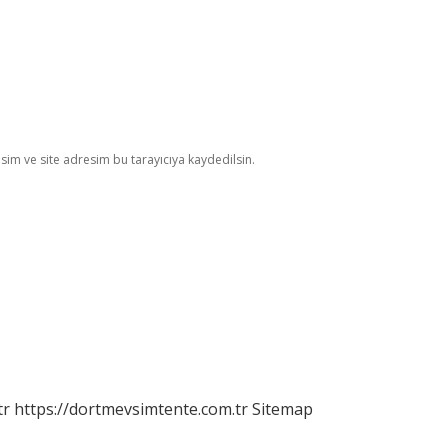
im ve site adresim bu tarayıcıya kaydedilsin.
tr
https://dortmevsimtente.com.tr
Sitemap