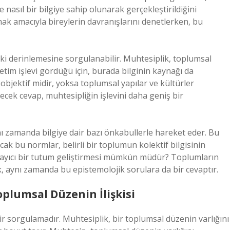
nasıl bir bilgiye sahip olunarak gerçekleştirildiğini
ak amacıyla bireylerin davranışlarını denetlerken, bu
işki derinlemesine sorgulanabilir. Muhtesiplik, toplumsal
etim işlevi gördüğü için, burada bilginin kaynağı da
objektif midir, yoksa toplumsal yapılar ve kültürler
ilecek cevap, muhtesipliğin işlevini daha geniş bir
nı zamanda bilgiye dair bazı önkabullerle hareket eder. Bu
ak bu normlar, belirli bir toplumun kolektif bilgisinin
gulayıcı bir tutum geliştirmesi mümkün müdür? Toplumların
ik, aynı zamanda bu epistemolojik sorulara da bir cevaptır.
oplumsal Düzenin İlişkisi
 bir sorgulamadır. Muhtesiplik, bir toplumsal düzenin varlığını