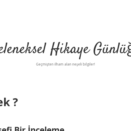
eleneksel Hikaye Günlü
Geçmişten ilham alan neşeli bilgiler!
ek ?
efi Bir İnceleme