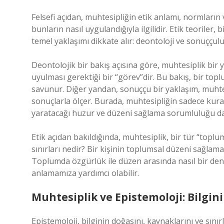
Felsefi açıdan, muhtesipliğin etik anlamı, normların 
bunların nasıl uygulandığıyla ilgilidir. Etik teoriler, 
temel yaklaşımı dikkate alır: deontoloji ve sonuççuluk
Deontolojik bir bakış açısına göre, muhtesiplik bir
uyulması gerektiği bir “görev”dir. Bu bakış, bir top
savunur. Diğer yandan, sonuççu bir yaklaşım, muhtes
sonuçlarla ölçer. Burada, muhtesipliğin sadece kur
yaratacağı huzur ve düzeni sağlama sorumluluğu d
Etik açıdan bakıldığında, muhtesiplik, bir tür “topl
sınırları nedir? Bir kişinin toplumsal düzeni sağlam
Toplumda özgürlük ile düzen arasında nasıl bir den
anlamamıza yardımcı olabilir.
Muhtesiplik ve Epistemoloji: Bilgi
Epistemoloji, bilginin doğasını, kaynaklarını ve sınır