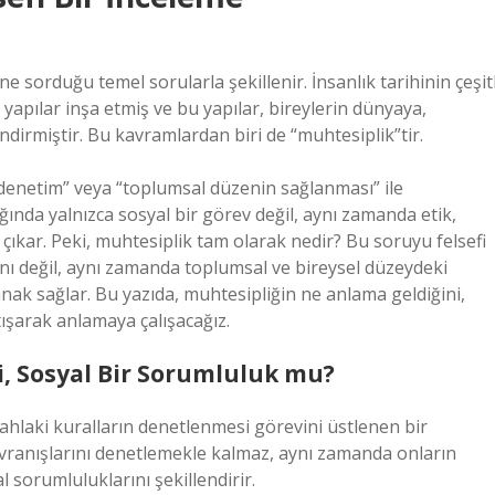
rine sorduğu temel sorularla şekillenir. İnsanlık tarihinin çeşitl
yapılar inşa etmiş ve bu yapılar, bireylerin dünyaya,
lendirmiştir. Bu kavramlardan biri de “muhtesiplik”tir.
 denetim” veya “toplumsal düzenin sağlanması” ile
ığında yalnızca sosyal bir görev değil, aynı zamanda etik,
 çıkar. Peki, muhtesiplik tam olarak nedir? Bu soruyu felsefi
ını değil, aynı zamanda toplumsal ve bireysel düzeydeki
ak sağlar. Bu yazıda, muhtesipliğin ne anlama geldiğini,
tışarak anlamaya çalışacağız.
i, Sosyal Bir Sorumluluk mu?
ahlaki kuralların denetlenmesi görevini üstlenen bir
avranışlarını denetlemekle kalmaz, aynı zamanda onların
 sorumluluklarını şekillendirir.