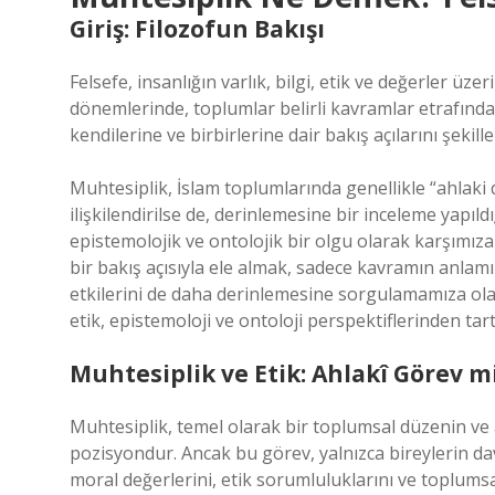
Giriş: Filozofun Bakışı
Felsefe, insanlığın varlık, bilgi, etik ve değerler üze
dönemlerinde, toplumlar belirli kavramlar etrafında 
kendilerine ve birbirlerine dair bakış açılarını şekil
Muhtesiplik, İslam toplumlarında genellikle “ahlaki
ilişkilendirilse de, derinlemesine bir inceleme yapıld
epistemolojik ve ontolojik bir olgu olarak karşımıza
bir bakış açısıyla ele almak, sadece kavramın anlam
etkilerini de daha derinlemesine sorgulamamıza olan
etik, epistemoloji ve ontoloji perspektiflerinden tar
Muhtesiplik ve Etik: Ahlakî Görev m
Muhtesiplik, temel olarak bir toplumsal düzenin ve 
pozisyondur. Ancak bu görev, yalnızca bireylerin d
moral değerlerini, etik sorumluluklarını ve toplumsal