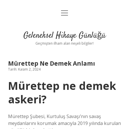
menüyü
Anasayfa
aç
Gizlilik Politikası
Geleneksel Hikaye Günlüğü
Yasal Uyarı
Geçmişten ilham alan neşeli bilgiler!
Hakkımızda
Mürettep Ne Demek Anlamı
Tarih: Kasım 2, 2024
Mürettep ne demek
askeri?
Mürettep Şubesi, Kurtuluş Savaşı’nın savaş
meydanlarını korumak amacıyla 2019 yılında kurulan