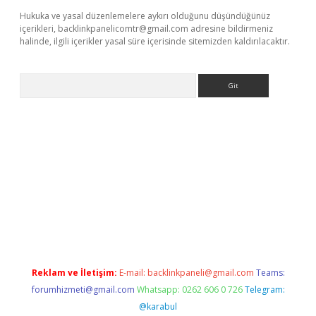
Hukuka ve yasal düzenlemelere aykırı olduğunu düşündüğünüz
içerikleri,
backlinkpanelicomtr@gmail.com
adresine bildirmeniz
halinde, ilgili içerikler yasal süre içerisinde sitemizden kaldırılacaktır.
Arama
bet giriş yap
Reklam ve İletişim:
E-mail:
backlinkpaneli@gmail.com
Teams:
forumhizmeti@gmail.com
Whatsapp: 0262 606 0 726
Telegram:
@karabul