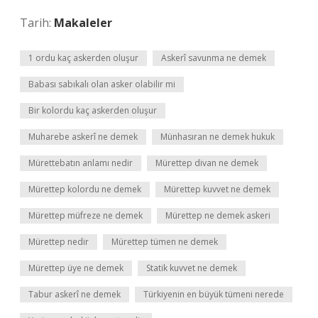
Tarih:
Makaleler
1 ordu kaç askerden oluşur
Askerî savunma ne demek
Babası sabıkalı olan asker olabilir mi
Bir kolordu kaç askerden oluşur
Muharebe askerî ne demek
Münhasıran ne demek hukuk
Mürettebatın anlamı nedir
Mürettep divan ne demek
Mürettep kolordu ne demek
Mürettep kuvvet ne demek
Mürettep müfreze ne demek
Mürettep ne demek askeri
Mürettep nedir
Mürettep tümen ne demek
Mürettep üye ne demek
Statik kuvvet ne demek
Tabur askerî ne demek
Türkiyenin en büyük tümeni nerede