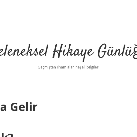
eleneksel Hikaye Günlü
Geçmişten ilham alan neşeli bilgiler!
a Gelir