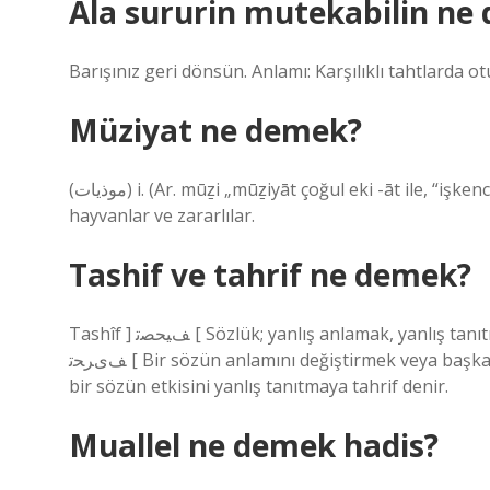
Ala sururin mutekabilin ne
Barışınız geri dönsün. Anlamı: Karşılıklı tahtlarda ot
Müziyat ne demek?
(ﻣﻮﺫﻳﺎﺕ) i. (Ar. mūẕі „mūẕiyāt çoğul eki -āt ile, “işkence”den) pireler, sivrisinekler vb. insanları rahatsız eden küçük
hayvanlar ve zararlılar.
Tashif ve tahrif ne demek?
Tashîf ] ﻒﻴﺤﺼﺗ [ Sözlük; yanlış anlamak, yanlış tanıtmak, tahrif etmek, çarpıtmak vb. anlamına gelir. Tahrîf ]
ﻒیﺮﺤﺗ [ Bir sözün anlamını değiştirmek veya başka bir yöne çekmek, çarpıtmak anlamına gelir. Hadis ilminde,
bir sözün etkisini yanlış tanıtmaya tahrif denir.
Muallel ne demek hadis?