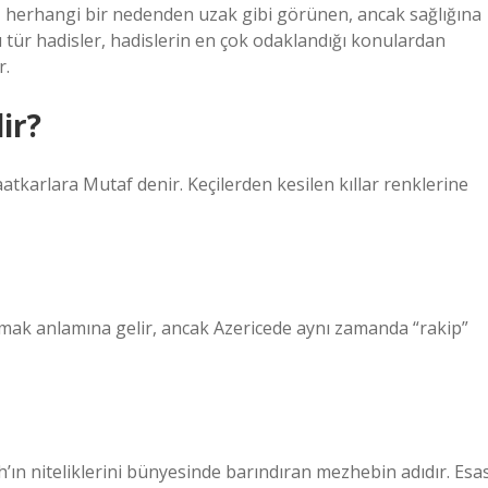
”, herhangi bir nedenden uzak gibi görünen, ancak sağlığına
Bu tür hadisler, hadislerin en çok odaklandığı konulardan
r.
ir?
naatkarlara Mutaf denir. Keçilerden kesilen kıllar renklerine
mak anlamına gelir, ancak Azericede aynı zamanda “rakip”
’ın niteliklerini bünyesinde barındıran mezhebin adıdır. Esa