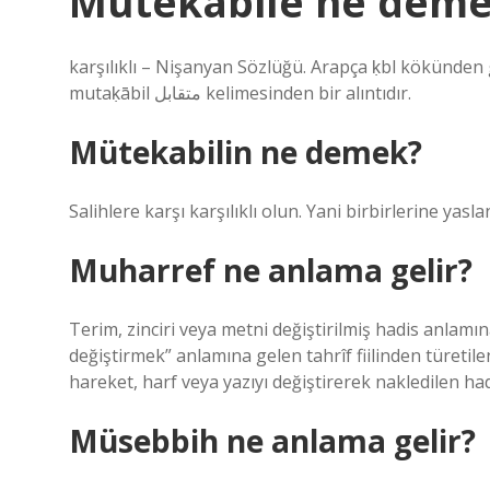
Mütekabile ne dem
karşılıklı – Nişanyan Sözlüğü. Arapça ḳbl kökünden gel
mutaḳābil متقابل kelimesinden bir alıntıdır.
Mütekabilin ne demek?
Salihlere karşı karşılıklı olun. Yani birbirlerine yaslan
Muharref ne anlama gelir?
Terim, zinciri veya metni değiştirilmiş hadis anlamın
değiştirmek” anlamına gelen tahrîf fiilinden türeti
hareket, harf veya yazıyı değiştirerek nakledilen had
Müsebbih ne anlama gelir?