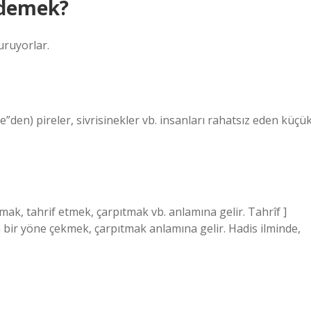
 demek?
uruyorlar.