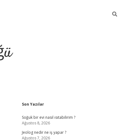
ğü
Sidebar
Son Yazılar
ilbet giriş yap
Soğuk bir evi nasıl ısıtabilirim ?
Ağustos 8, 2026
Jeolog nedir ne iş yapar ?
Ağustos 7, 2026