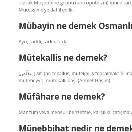
olarak Müşebbihe grubu (antropoteizm) içinde tartışı
Mücessime’ye dahil edilir.
Mübayin ne demek Osmanlı
Ayrı, farklı, farklı, farklı.
Mütekallis ne demek?
(ﻣﺘﻘﻠّﺺ) sıf. (ar. teḳalluṣ, muteḳalliṣ “daralmak” fiilinden) Daralmış, gerilmiş, gergin: Bedenime bir haber geldi / Bir
muteheyyiç, mütekalli başı (Ahmet Hâşim).
Müfâhare ne demek?
Manzum veya mensur benzetme, karşılıklı çatışma v
Münebbihat nedir ne deme