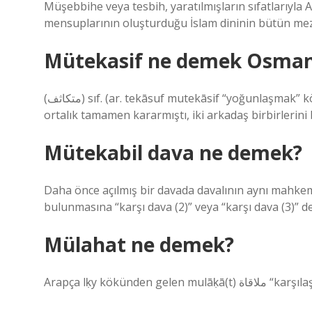
Müşebbihe veya tesbih, yaratılmışların sıfatlarıyla Al
mensuplarının oluşturduğu İslam dininin bütün mezh
Mütekasif ne demek Osman
(ﻣﺘﻜﺎﺛﻒ) sıf. (ar. tekāѕuf mutekāѕif “yoğunlaşmak” kökünden gelir) Yoğunlaştı, yoğunlaştı, yoğunlaştı: Artık
ortalık tamamen kararmıştı, iki arkadaş birbirlerini b
Mütekabil dava ne demek?
Daha önce açılmış bir davada davalının aynı mahkem
bulunmasına “karşı dava (2)” veya “karşı dava (3)” de
Mülahat ne demek?
Arapça lḳy kökü