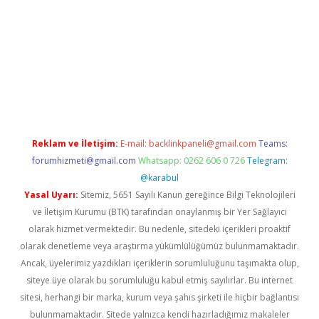
 yap
Reklam ve İletişim:
E-mail:
backlinkpaneli@gmail.com
Teams:
forumhizmeti@gmail.com
Whatsapp: 0262 606 0 726
Telegram:
@karabul
Yasal Uyarı:
Sitemiz, 5651 Sayılı Kanun gereğince Bilgi Teknolojileri
ve İletişim Kurumu (BTK) tarafından onaylanmış bir Yer Sağlayıcı
olarak hizmet vermektedir. Bu nedenle, sitedeki içerikleri proaktif
olarak denetleme veya araştırma yükümlülüğümüz bulunmamaktadır.
Ancak, üyelerimiz yazdıkları içeriklerin sorumluluğunu taşımakta olup,
siteye üye olarak bu sorumluluğu kabul etmiş sayılırlar. Bu internet
sitesi, herhangi bir marka, kurum veya şahıs şirketi ile hiçbir bağlantısı
bulunmamaktadır. Sitede yalnızca kendi hazırladığımız makaleler