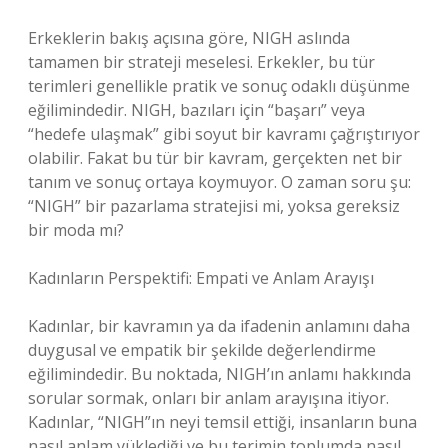
Erkeklerin bakış açısına göre, NIGH aslında
tamamen bir strateji meselesi. Erkekler, bu tür
terimleri genellikle pratik ve sonuç odaklı düşünme
eğilimindedir. NIGH, bazıları için “başarı” veya
“hedefe ulaşmak” gibi soyut bir kavramı çağrıştırıyor
olabilir. Fakat bu tür bir kavram, gerçekten net bir
tanım ve sonuç ortaya koymuyor. O zaman soru şu:
“NIGH” bir pazarlama stratejisi mi, yoksa gereksiz
bir moda mı?
Kadınların Perspektifi: Empati ve Anlam Arayışı
Kadınlar, bir kavramın ya da ifadenin anlamını daha
duygusal ve empatik bir şekilde değerlendirme
eğilimindedir. Bu noktada, NIGH’ın anlamı hakkında
sorular sormak, onları bir anlam arayışına itiyor.
Kadınlar, “NIGH”ın neyi temsil ettiği, insanların buna
nasıl anlam yüklediği ve bu terimin toplumda nasıl