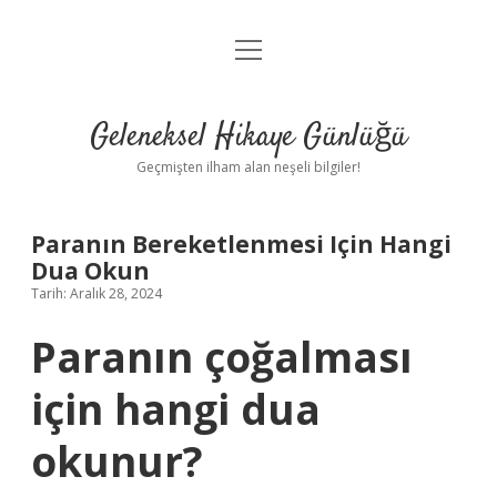
menüyü
Anasayfa
aç
Gizlilik Politikası
Geleneksel Hikaye Günlüğü
Yasal Uyarı
Geçmişten ilham alan neşeli bilgiler!
Hakkımızda
Paranın Bereketlenmesi Için Hangi
Dua Okun
Tarih: Aralık 28, 2024
Paranın çoğalması
için hangi dua
okunur?