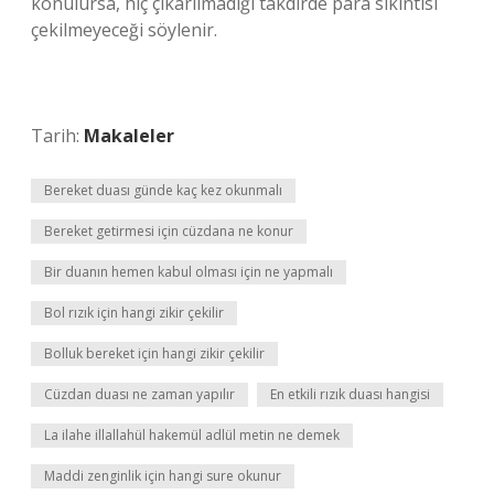
konulursa, hiç çıkarılmadığı takdirde para sıkıntısı
çekilmeyeceği söylenir.
Tarih:
Makaleler
Bereket duası günde kaç kez okunmalı
Bereket getirmesi için cüzdana ne konur
Bir duanın hemen kabul olması için ne yapmalı
Bol rızık için hangi zikir çekilir
Bolluk bereket için hangi zikir çekilir
Cüzdan duası ne zaman yapılır
En etkili rızık duası hangisi
La ilahe illallahül hakemül adlül metin ne demek
Maddi zenginlik için hangi sure okunur