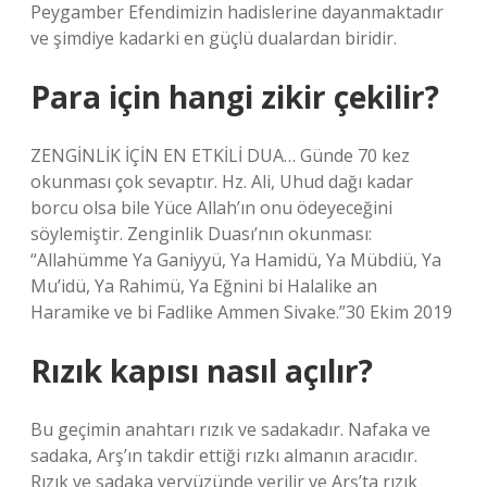
Peygamber Efendimizin hadislerine dayanmaktadır
ve şimdiye kadarki en güçlü dualardan biridir.
Para için hangi zikir çekilir?
ZENGİNLİK İÇİN EN ETKİLİ DUA… Günde 70 kez
okunması çok sevaptır. Hz. Ali, Uhud dağı kadar
borcu olsa bile Yüce Allah’ın onu ödeyeceğini
söylemiştir. Zenginlik Duası’nın okunması:
“Allahümme Ya Ganiyyü, Ya Hamidü, Ya Mübdiü, Ya
Mu’idü, Ya Rahimü, Ya Eğnini bi Halalike an
Haramike ve bi Fadlike Ammen Sivake.”30 Ekim 2019
Rızık kapısı nasıl açılır?
Bu geçimin anahtarı rızık ve sadakadır. Nafaka ve
sadaka, Arş’ın takdir ettiği rızkı almanın aracıdır.
Rızık ve sadaka yeryüzünde verilir ve Arş’ta rızık