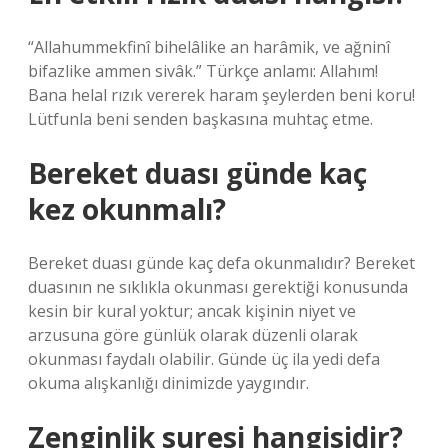
“Allahummekfinî bihelâlike an harâmik, ve ağninî
bifazlike ammen sivâk.” Türkçe anlamı: Allahım!
Bana helal rızık vererek haram şeylerden beni koru!
Lütfunla beni senden başkasına muhtaç etme.
Bereket duası günde kaç
kez okunmalı?
Bereket duası günde kaç defa okunmalıdır? Bereket
duasının ne sıklıkla okunması gerektiği konusunda
kesin bir kural yoktur; ancak kişinin niyet ve
arzusuna göre günlük olarak düzenli olarak
okunması faydalı olabilir. Günde üç ila yedi defa
okuma alışkanlığı dinimizde yaygındır.
Zenginlik suresi hangisidir?