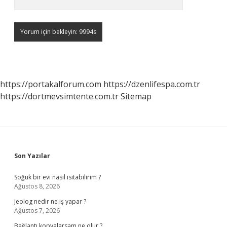
https://portakalforum.com
https://dzenlifespa.com.tr
https://dortmevsimtente.com.tr
Sitemap
Sidebar
Son Yazılar
Soğuk bir evi nasıl ısıtabilirim ?
Ağustos 8, 2026
Jeolog nedir ne iş yapar ?
Ağustos 7, 2026
Bağlantı kopyalarsam ne olur ?