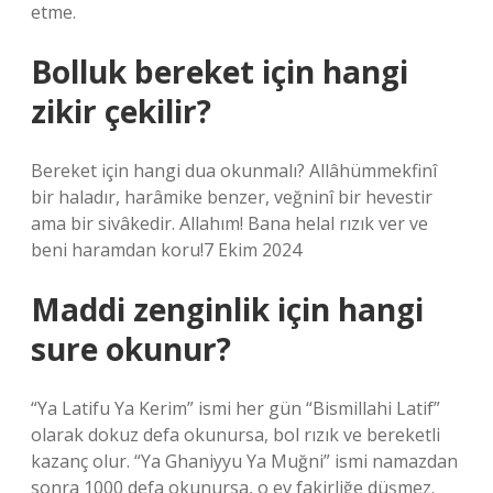
etme.
Bolluk bereket için hangi
zikir çekilir?
Bereket için hangi dua okunmalı? Allâhümmekfinî
bir haladır, harâmike benzer, veğninî bir hevestir
ama bir sivâkedir. Allahım! Bana helal rızık ver ve
beni haramdan koru!7 Ekim 2024
Maddi zenginlik için hangi
sure okunur?
“Ya Latifu Ya Kerim” ismi her gün “Bismillahi Latif”
olarak dokuz defa okunursa, bol rızık ve bereketli
kazanç olur. “Ya Ghaniyyu Ya Muğni” ismi namazdan
sonra 1000 defa okunursa, o ev fakirliğe düşmez.