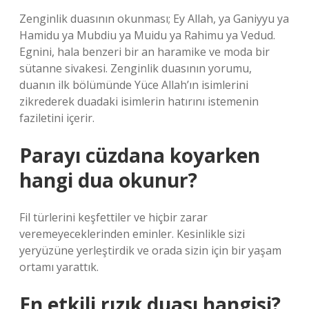
Zenginlik duasının okunması; Ey Allah, ya Ganiyyu ya
Hamidu ya Mubdiu ya Muidu ya Rahimu ya Vedud.
Egnini, hala benzeri bir an haramike ve moda bir
sütanne sivakesi. Zenginlik duasının yorumu,
duanın ilk bölümünde Yüce Allah’ın isimlerini
zikrederek duadaki isimlerin hatırını istemenin
faziletini içerir.
Parayı cüzdana koyarken
hangi dua okunur?
Fil türlerini keşfettiler ve hiçbir zarar
veremeyeceklerinden eminler. Kesinlikle sizi
yeryüzüne yerleştirdik ve orada sizin için bir yaşam
ortamı yarattık.
En etkili rızık duası hangisi?