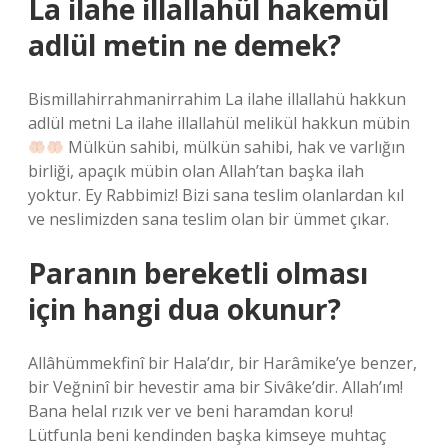
La ilahe illallahül hakemül
adlül metin ne demek?
Bismillahirrahmanirrahim La ilahe illallahü hakkun
adlül metni La ilahe illallahül melikül hakkun mübin
Mülkün sahibi, mülkün sahibi, hak ve varlığın
birliği, apaçık mübin olan Allah’tan başka ilah
yoktur. Ey Rabbimiz! Bizi sana teslim olanlardan kıl
ve neslimizden sana teslim olan bir ümmet çıkar.
Paranın bereketli olması
için hangi dua okunur?
Allâhümmekfinî bir Hala’dır, bir Harâmike’ye benzer,
bir Veğninî bir hevestir ama bir Sivâke’dir. Allah’ım!
Bana helal rızık ver ve beni haramdan koru!
Lütfunla beni kendinden başka kimseye muhtaç