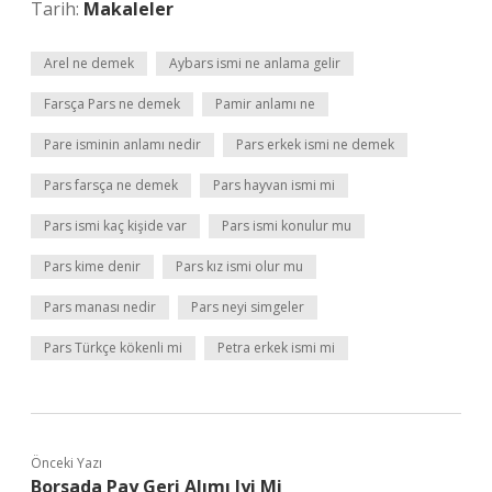
Tarih:
Makaleler
Arel ne demek
Aybars ismi ne anlama gelir
Farsça Pars ne demek
Pamir anlamı ne
Pare isminin anlamı nedir
Pars erkek ismi ne demek
Pars farsça ne demek
Pars hayvan ismi mi
Pars ismi kaç kişide var
Pars ismi konulur mu
Pars kime denir
Pars kız ismi olur mu
Pars manası nedir
Pars neyi simgeler
Pars Türkçe kökenli mi
Petra erkek ismi mi
Önceki Yazı
Borsada Pay Geri Alımı Iyi Mi