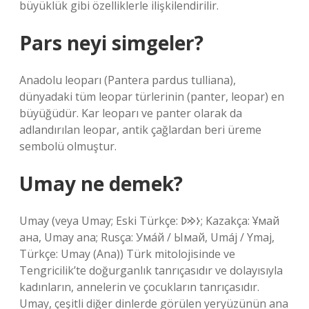
büyüklük gibi özelliklerle ilişkilendirilir.
Pars neyi simgeler?
Anadolu leoparı (Pantera pardus tulliana),
dünyadaki tüm leopar türlerinin (panter, leopar) en
büyüğüdür. Kar leoparı ve panter olarak da
adlandırılan leopar, antik çağlardan beri üreme
sembolü olmuştur.
Umay ne demek?
Umay (veya Umay; Eski Türkçe: 𐰆𐰢𐰖; Kazakça: Ұмай
aна, Umay ana; Rusça: Ума́й / Ымай, Umáj / Ymaj,
Türkçe: Umay (Ana)) Türk mitolojisinde ve
Tengricilik’te doğurganlık tanrıçasıdır ve dolayısıyla
kadınların, annelerin ve çocukların tanrıçasıdır.
Umay, çeşitli diğer dinlerde görülen yeryüzünün ana