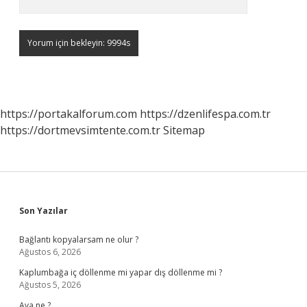
https://portakalforum.com
https://dzenlifespa.com.tr
https://dortmevsimtente.com.tr
Sitemap
Sidebar
Son Yazılar
Bağlantı kopyalarsam ne olur ?
Ağustos 6, 2026
Kaplumbağa iç döllenme mi yapar dış döllenme mi ?
Ağustos 5, 2026
Ava ne ?