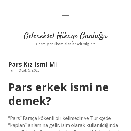
menüyü
Anasayfa
aç
Gizlilik Politikası
Geleneksel Hikaye Günlüğü
Yasal Uyarı
Geçmişten ilham alan neşeli bilgiler!
Hakkımızda
Pars Kız Ismi Mi
Tarih: Ocak 6, 2025
Pars erkek ismi ne
demek?
“Pars” Farsça kökenli bir kelimedir ve Türkçede
“kaplan” anlamına gelir. İsim olarak kullanıldığında