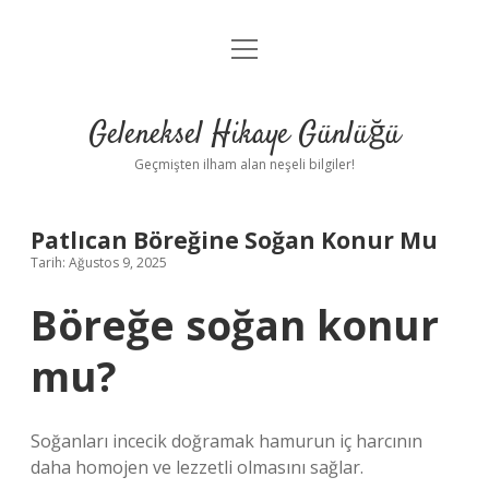
menüyü
Anasayfa
aç
Gizlilik Politikası
Geleneksel Hikaye Günlüğü
Yasal Uyarı
Geçmişten ilham alan neşeli bilgiler!
Hakkımızda
Patlıcan Böreğine Soğan Konur Mu
Tarih: Ağustos 9, 2025
Böreğe soğan konur
mu?
Soğanları incecik doğramak hamurun iç harcının
daha homojen ve lezzetli olmasını sağlar.