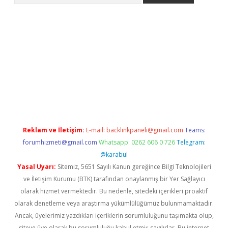
ilbet giriş yap
Reklam ve İletişim:
E-mail:
backlinkpaneli@gmail.com
Teams:
forumhizmeti@gmail.com
Whatsapp: 0262 606 0 726
Telegram:
@karabul
Yasal Uyarı:
Sitemiz, 5651 Sayılı Kanun gereğince Bilgi Teknolojileri
ve İletişim Kurumu (BTK) tarafından onaylanmış bir Yer Sağlayıcı
olarak hizmet vermektedir. Bu nedenle, sitedeki içerikleri proaktif
olarak denetleme veya araştırma yükümlülüğümüz bulunmamaktadır.
Ancak, üyelerimiz yazdıkları içeriklerin sorumluluğunu taşımakta olup,
siteye üye olarak bu sorumluluğu kabul etmiş sayılırlar. Bu internet