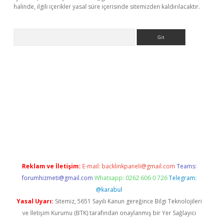
halinde, ilgili içerikler yasal süre içerisinde sitemizden kaldırılacaktır.
Arama
ap
Reklam ve İletişim:
E-mail:
backlinkpaneli@gmail.com
Teams:
forumhizmeti@gmail.com
Whatsapp: 0262 606 0 726
Telegram:
@karabul
Yasal Uyarı:
Sitemiz, 5651 Sayılı Kanun gereğince Bilgi Teknolojileri
ve İletişim Kurumu (BTK) tarafından onaylanmış bir Yer Sağlayıcı