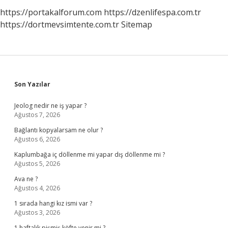
https://portakalforum.com
https://dzenlifespa.com.tr
https://dortmevsimtente.com.tr
Sitemap
Sidebar
Son Yazılar
Jeolog nedir ne iş yapar ?
Ağustos 7, 2026
Bağlantı kopyalarsam ne olur ?
Ağustos 6, 2026
Kaplumbağa iç döllenme mi yapar dış döllenme mi ?
Ağustos 5, 2026
Ava ne ?
Ağustos 4, 2026
1 sırada hangi kız ismi var ?
Ağustos 3, 2026
1 haftalık pişmiş köfte yenir mi ?