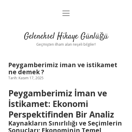
menüyü
Anasayfa
aç
Gizlilik Politikası
Geleneksel Hikaye Günlüğü
Yasal Uyarı
Geçmişten ilham alan neşeli bilgiler!
Hakkımızda
Peygamberimiz iman ve istikamet
ne demek ?
Tarih: Kasım 17, 2025
Peygamberimiz İman ve
İstikamet: Ekonomi
Perspektifinden Bir Analiz
Kaynakların Sınırlılığı ve Seçimlerin
Sonuçları: Ekonominin Temel