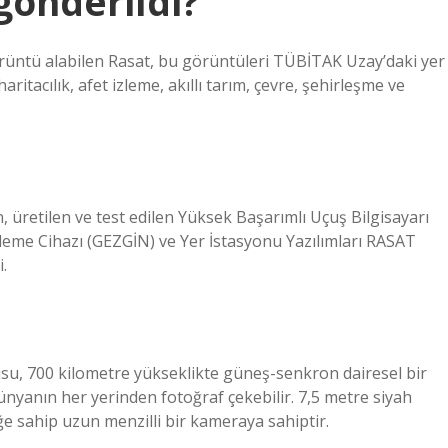
önderildi?
rüntü alabilen Rasat, bu görüntüleri TÜBİTAK Uzay’daki yer
aritacılık, afet izleme, akıllı tarım, çevre, şehirleşme ve
retilen ve test edilen Yüksek Başarımlı Uçuş Bilgisayarı
şleme Cihazı (GEZGİN) ve Yer İstasyonu Yazılımları RASAT
.
su, 700 kilometre yükseklikte güneş-senkron dairesel bir
nyanın her yerinden fotoğraf çekebilir. 7,5 metre siyah
e sahip uzun menzilli bir kameraya sahiptir.