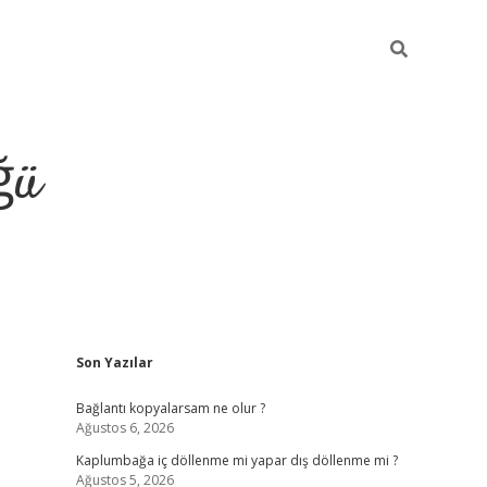
ğü
Sidebar
Son Yazılar
ilbet giriş yap
Bağlantı kopyalarsam ne olur ?
Ağustos 6, 2026
Kaplumbağa iç döllenme mi yapar dış döllenme mi ?
Ağustos 5, 2026