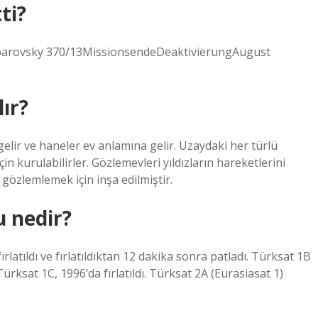
ti?
rovsky 370/13MissionsendeDeaktivierungAugust
ır?
lir ve haneler ev anlamına gelir. Uzaydaki her türlü
n kurulabilirler. Gözlemevleri yıldızların hareketlerini
 gözlemlemek için inşa edilmiştir.
u nedir?
rlatıldı ve fırlatıldıktan 12 dakika sonra patladı. Türksat 1B
Türksat 1C, 1996’da fırlatıldı. Türksat 2A (Eurasiasat 1)