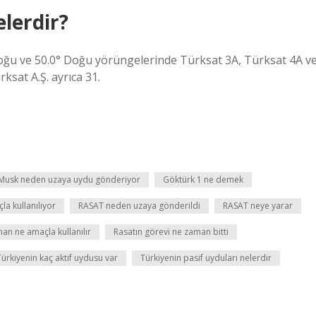
elerdir?
ğu ve 50.0° Doğu yörüngelerinde Türksat 3A, Türksat 4A v
ksat A.Ş. ayrıca 31.
 Musk neden uzaya uydu gönderiyor
Göktürk 1 ne demek
a kullanılıyor
RASAT neden uzaya gönderildi
RASAT neye yarar
an ne amaçla kullanılır
Rasatın görevi ne zaman bitti
Türkiyenin kaç aktif uydusu var
Türkiyenin pasif uyduları nelerdir