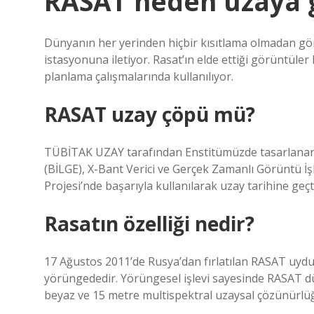
RASAT neden uzaya g
Dünyanın her yerinden hiçbir kısıtlama olmadan gö
istasyonuna iletiyor. Rasat’ın elde ettiği görüntüler h
planlama çalışmalarında kullanılıyor.
RASAT uzay çöpü mü?
TÜBİTAK UZAY tarafından Enstitümüzde tasarlanan, ü
(BİLGE), X-Bant Verici ve Gerçek Zamanlı Görüntü İ
Projesi’nde başarıyla kullanılarak uzay tarihine geçti
Rasatın özelliği nedir?
17 Ağustos 2011’de Rusya’dan fırlatılan RASAT uydu
yörüngededir. Yörüngesel işlevi sayesinde RASAT dü
beyaz ve 15 metre multispektral uzaysal çözünürlüğ