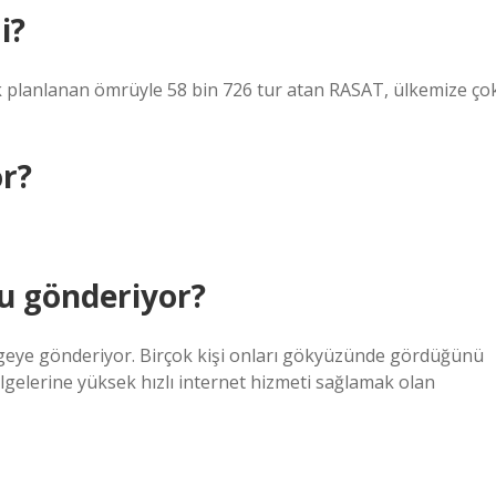
i?
arak planlanan ömrüyle 58 bin 726 tur atan RASAT, ülkemize ço
or?
u gönderiyor?
ngeye gönderiyor. Birçok kişi onları gökyüzünde gördüğünü
gelerine yüksek hızlı internet hizmeti sağlamak olan