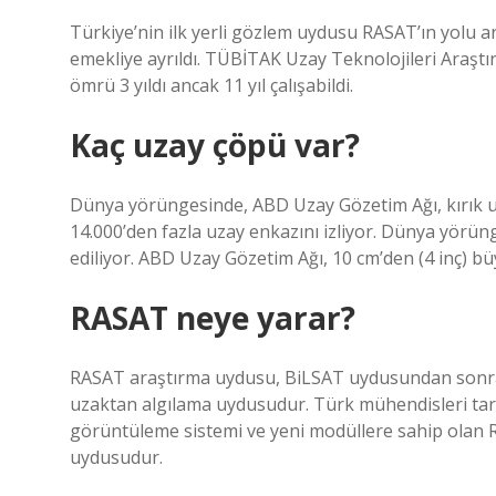
Türkiye’nin ilk yerli gözlem uydusu RASAT’ın yolu a
emekliye ayrıldı. TÜBİTAK Uzay Teknolojileri Araştı
ömrü 3 yıldı ancak 11 yıl çalışabildi.
Kaç uzay çöpü var?
Dünya yörüngesinde, ABD Uzay Gözetim Ağı, kırık uy
14.000’den fazla uzay enkazını izliyor. Dünya yör
ediliyor. ABD Uzay Gözetim Ağı, 10 cm’den (4 inç) büy
RASAT neye yarar?
RASAT araştırma uydusu, BiLSAT uydusundan sonra 
uzaktan algılama uydusudur. Türk mühendisleri tara
görüntüleme sistemi ve yeni modüllere sahip olan R
uydusudur.