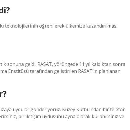
di?
teknolojilerinin öğrenilerek ülkemize kazandırılması
rtık sonuna geldi. RASAT, yörüngede 11 yıl kaldıktan sonra
rma Enstitüsü tarafından geliştirilen RASAT’ın planlanan
r?
in uzaya uydular gönderiyoruz. Kuzey Kutbu’ndan bir telefon
rsiniz, bir iletişim uydusunu ayna olarak kullanırsınız ve