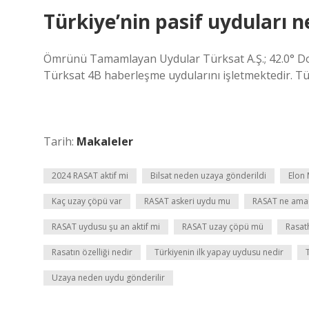
Türkiye’nin pasif uyduları n
Ömrünü Tamamlayan Uydular Türksat A.Ş.; 42.0° Do
Türksat 4B haberleşme uydularını işletmektedir. Tür
Tarih:
Makaleler
2024 RASAT aktif mi
Bilsat neden uzaya gönderildi
Elon
Kaç uzay çöpü var
RASAT askeri uydu mu
RASAT ne amaçl
RASAT uydusu şu an aktif mi
RASAT uzay çöpü mü
Rasath
Rasatın özelliği nedir
Türkiyenin ilk yapay uydusu nedir
Uzaya neden uydu gönderilir