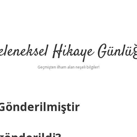
eleneksel Hikaye Günlü
Geçmişten ilham alan neşeli bilgiler!
Gönderilmiştir