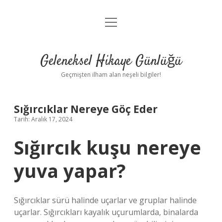
menüyü
Anasayfa
aç
Gizlilik Politikası
Geleneksel Hikaye Günlüğü
Yasal Uyarı
Geçmişten ilham alan neşeli bilgiler!
Hakkımızda
Sığırcıklar Nereye Göç Eder
Tarih: Aralık 17, 2024
Sığırcık kuşu nereye
yuva yapar?
Sığırcıklar sürü halinde uçarlar ve gruplar halinde
uçarlar. Sığırcıkları kayalık uçurumlarda, binalarda