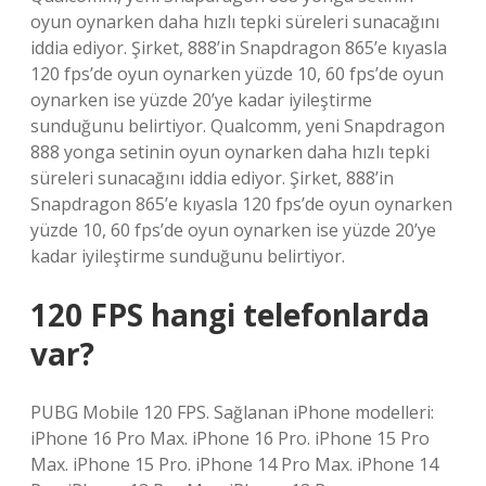
oyun oynarken daha hızlı tepki süreleri sunacağını
iddia ediyor. Şirket, 888’in Snapdragon 865’e kıyasla
120 fps’de oyun oynarken yüzde 10, 60 fps’de oyun
oynarken ise yüzde 20’ye kadar iyileştirme
sunduğunu belirtiyor. Qualcomm, yeni Snapdragon
888 yonga setinin oyun oynarken daha hızlı tepki
süreleri sunacağını iddia ediyor. Şirket, 888’in
Snapdragon 865’e kıyasla 120 fps’de oyun oynarken
yüzde 10, 60 fps’de oyun oynarken ise yüzde 20’ye
kadar iyileştirme sunduğunu belirtiyor.
120 FPS hangi telefonlarda
var?
PUBG Mobile 120 FPS. Sağlanan iPhone modelleri:
iPhone 16 Pro Max. iPhone 16 Pro. iPhone 15 Pro
Max. iPhone 15 Pro. iPhone 14 Pro Max. iPhone 14