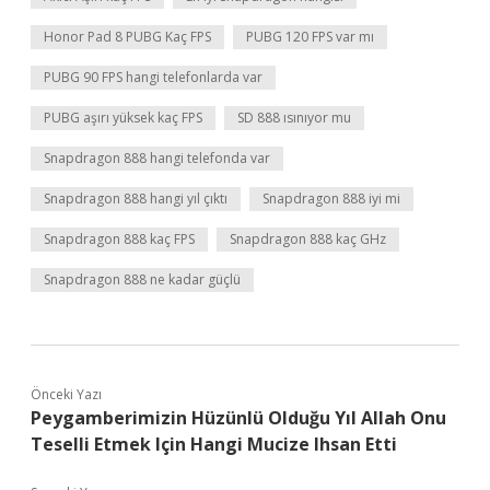
Honor Pad 8 PUBG Kaç FPS
PUBG 120 FPS var mı
PUBG 90 FPS hangi telefonlarda var
PUBG aşırı yüksek kaç FPS
SD 888 ısınıyor mu
Snapdragon 888 hangi telefonda var
Snapdragon 888 hangi yıl çıktı
Snapdragon 888 iyi mi
Snapdragon 888 kaç FPS
Snapdragon 888 kaç GHz
Snapdragon 888 ne kadar güçlü
Önceki Yazı
Peygamberimizin Hüzünlü Olduğu Yıl Allah Onu
Teselli Etmek Için Hangi Mucize Ihsan Etti