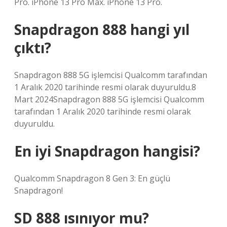
Pro. iPhone 13 Pro Max. iPhone 13 Pro.
Snapdragon 888 hangi yıl
çıktı?
Snapdragon 888 5G işlemcisi Qualcomm tarafından
1 Aralık 2020 tarihinde resmi olarak duyuruldu.8
Mart 2024Snapdragon 888 5G işlemcisi Qualcomm
tarafından 1 Aralık 2020 tarihinde resmi olarak
duyuruldu.
En iyi Snapdragon hangisi?
Qualcomm Snapdragon 8 Gen 3: En güçlü
Snapdragon!
SD 888 ısınıyor mu?