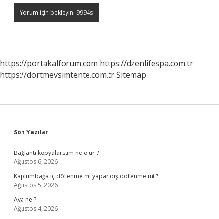
https://portakalforum.com
https://dzenlifespa.com.tr
https://dortmevsimtente.com.tr
Sitemap
Sidebar
Son Yazılar
Bağlantı kopyalarsam ne olur ?
Ağustos 6, 2026
Kaplumbağa iç döllenme mi yapar dış döllenme mi ?
Ağustos 5, 2026
Ava ne ?
Ağustos 4, 2026