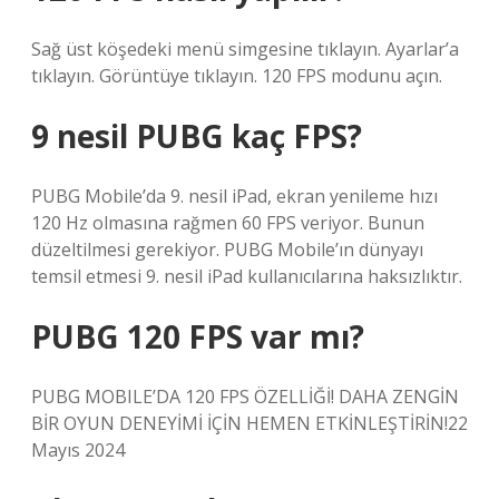
Sağ üst köşedeki menü simgesine tıklayın. Ayarlar’a
tıklayın. Görüntüye tıklayın. 120 FPS modunu açın.
9 nesil PUBG kaç FPS?
PUBG Mobile’da 9. nesil iPad, ekran yenileme hızı
120 Hz olmasına rağmen 60 FPS veriyor. Bunun
düzeltilmesi gerekiyor. PUBG Mobile’ın dünyayı
temsil etmesi 9. nesil iPad kullanıcılarına haksızlıktır.
PUBG 120 FPS var mı?
PUBG MOBILE’DA 120 FPS ÖZELLİĞİ! DAHA ZENGİN
BİR OYUN DENEYİMİ İÇİN HEMEN ETKİNLEŞTİRİN!22
Mayıs 2024