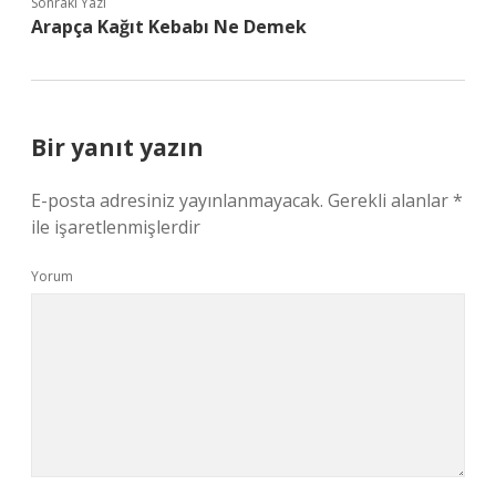
Sonraki Yazı
Arapça Kağıt Kebabı Ne Demek
Bir yanıt yazın
E-posta adresiniz yayınlanmayacak.
Gerekli alanlar
*
ile işaretlenmişlerdir
Yorum