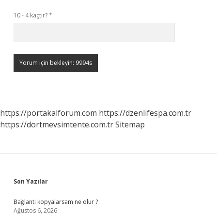
10 - 4 kaçtır?
*
https://portakalforum.com
https://dzenlifespa.com.tr
https://dortmevsimtente.com.tr
Sitemap
Sidebar
Son Yazılar
Bağlantı kopyalarsam ne olur ?
Ağustos 6, 2026