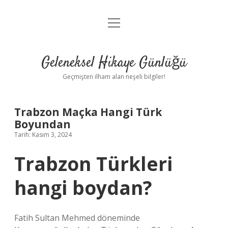
menüyü
Anasayfa
aç
Gizlilik Politikası
Geleneksel Hikaye Günlüğü
Yasal Uyarı
Geçmişten ilham alan neşeli bilgiler!
Hakkımızda
Trabzon Maçka Hangi Türk
Boyundan
Tarih: Kasım 3, 2024
Trabzon Türkleri
hangi boydan?
Fatih Sultan Mehmed döneminde