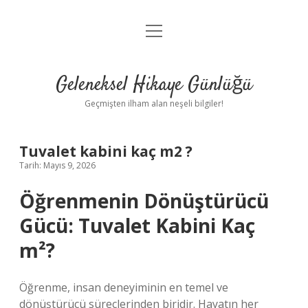
menüyü
Anasayfa
aç
Gizlilik Politikası
Geleneksel Hikaye Günlüğü
Yasal Uyarı
Geçmişten ilham alan neşeli bilgiler!
Hakkımızda
Tuvalet kabini kaç m2 ?
Tarih: Mayıs 9, 2026
Öğrenmenin Dönüştürücü
Gücü: Tuvalet Kabini Kaç
m²?
Öğrenme, insan deneyiminin en temel ve
dönüştürücü süreçlerinden biridir. Hayatın her