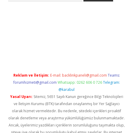
bet giriş yap
Reklam ve İletişim:
E-mail:
backlinkpaneli@gmail.com
Teams:
forumhizmeti@gmail.com
Whatsapp: 0262 606 0 726
Telegram:
@karabul
Yasal Uyarı:
Sitemiz, 5651 Sayılı Kanun gereğince Bilgi Teknolojileri
ve İletişim Kurumu (BTK) tarafından onaylanmış bir Yer Sağlayıcı
olarak hizmet vermektedir. Bu nedenle, sitedeki içerikleri proaktif
olarak denetleme veya araştırma yükümlülüğümüz bulunmamaktadır.
Ancak, üyelerimiz yazdıkları içeriklerin sorumluluğunu taşımakta olup,
siteye üye olarak bu sorumluluğu kabul etmiş sayılırlar. Bu internet