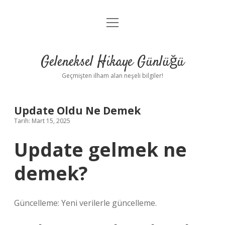
menüyü
Anasayfa
aç
Gizlilik Politikası
Geleneksel Hikaye Günlüğü
Yasal Uyarı
Geçmişten ilham alan neşeli bilgiler!
Hakkımızda
Update Oldu Ne Demek
Tarih: Mart 15, 2025
Update gelmek ne
demek?
Güncelleme: Yeni verilerle güncelleme.