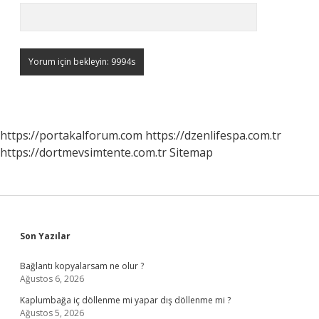
https://portakalforum.com
https://dzenlifespa.com.tr
https://dortmevsimtente.com.tr
Sitemap
Sidebar
Son Yazılar
Bağlantı kopyalarsam ne olur ?
Ağustos 6, 2026
Kaplumbağa iç döllenme mi yapar dış döllenme mi ?
Ağustos 5, 2026