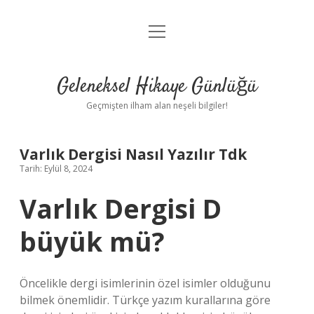
menüyü
Anasayfa
aç
Gizlilik Politikası
Geleneksel Hikaye Günlüğü
Yasal Uyarı
Geçmişten ilham alan neşeli bilgiler!
Hakkımızda
Varlık Dergisi Nasıl Yazılır Tdk
Tarih: Eylül 8, 2024
Varlık Dergisi D
büyük mü?
Öncelikle dergi isimlerinin özel isimler olduğunu
bilmek önemlidir. Türkçe yazım kurallarına göre