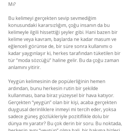
Mı?
Bu kelimeyi gerçekten sevip sevmediğim
konusundaki kararsızlığım, çoğu insanın da bu
kelimeyle ilgili hissettiği şeyler gibi. Hani bazen bir
kelime veya kavram, başlarda ne kadar masum ve
eğlenceli görünse de, bir süre sonra kullanımı o
kadar yaygınlaşır ki, herkes tarafından tüketilen bir
tür “moda sözcüğü” haline gelir. Bu da çoğu zaman
anlamını yitirir.
Yeygün kelimesinin de popülerliğinin hemen
ardından, bunu herkesin rutin bir şekilde
kullanması, bana biraz yüzeysel bir hava katıyor.
Gerçekten “yeygün” olan bir kişi, acaba gerçekten
duygusal derinliklere inmeyi mi tercih eder, yoksa
sadece güneş gözlükleriyle pozitiflikle dolu bir
dünya mı yaratır? Bu çok derin bir soru. Bu noktada,
herkesin aynı “yeygün” olma hali, bir bakıma bizleri