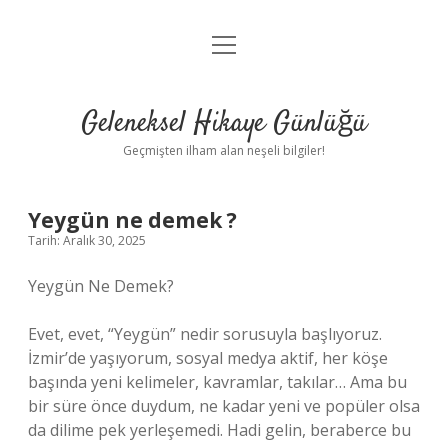
menüyü
Anasayfa
aç
Gizlilik Politikası
Geleneksel Hikaye Günlüğü
Yasal Uyarı
Geçmişten ilham alan neşeli bilgiler!
Hakkımızda
Yeygün ne demek ?
Tarih: Aralık 30, 2025
Yeygün Ne Demek?
Evet, evet, “Yeygün” nedir sorusuyla başlıyoruz.
İzmir’de yaşıyorum, sosyal medya aktif, her köşe
başında yeni kelimeler, kavramlar, takılar… Ama bu
bir süre önce duydum, ne kadar yeni ve popüler olsa
da dilime pek yerleşemedi. Hadi gelin, beraberce bu