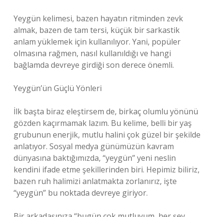
Yeygün kelimesi, bazen hayatın ritminden zevk
almak, bazen de tam tersi, küçük bir sarkastik
anlam yüklemek için kullanılıyor. Yani, popüler
olmasına rağmen, nasıl kullanıldığı ve hangi
bağlamda devreye girdiği son derece önemli.
Yeygün’ün Güçlü Yönleri
İlk başta biraz eleştirsem de, birkaç olumlu yönünü
gözden kaçırmamak lazım. Bu kelime, belli bir yaş
grubunun enerjik, mutlu halini çok güzel bir şekilde
anlatıyor. Sosyal medya günümüzün kavram
dünyasına baktığımızda, “yeygün” yeni neslin
kendini ifade etme şekillerinden biri. Hepimiz biliriz,
bazen ruh halimizi anlatmakta zorlanırız, işte
“yeygün” bu noktada devreye giriyor.
Bir arkadaşınıza “bugün çok mutluyum, her şey