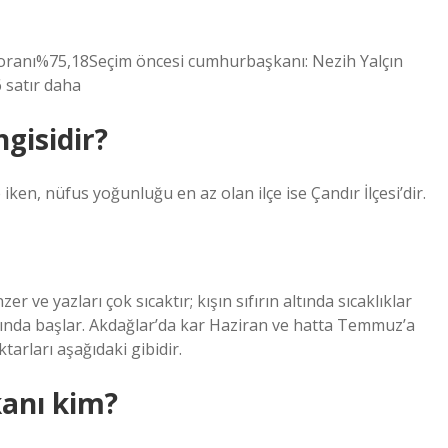
 oranı%75,18Seçim öncesi cumhurbaşkanı: Nezih Yalçın
 satır daha
ngisidir?
 iken, nüfus yoğunluğu en az olan ilçe ise Çandır İlçesi’dir.
 ve yazları çok sıcaktır; kışın sıfırın altında sıcaklıklar
sında başlar. Akdağlar’da kar Haziran ve hatta Temmuz’a
tarları aşağıdaki gibidir.
anı kim?