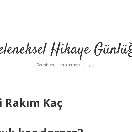
eleneksel Hikaye Günlü
Geçmişten ilham alan neşeli bilgiler!
 Rakım Kaç