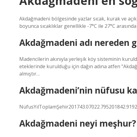
Akdağmadeni en soğ
Akdağmadeni bölgesinde yazlar sıcak, kurak ve açık, 
boyunca sıcaklıklar genellikle -7°C ile 27°C arasında
Akdağmadeni adı nereden g
Madencilerin akınıyla yerleşik köy sisteminin kurul
eteklerinde kurulduğu için dağın adına atfen “Ak
almıştır…
Akdağmadeni’nin nüfusu ka
NüfusYılToplamŞehir201743.07022.795201842.9192
Akdağmadeni neyi meşhur?