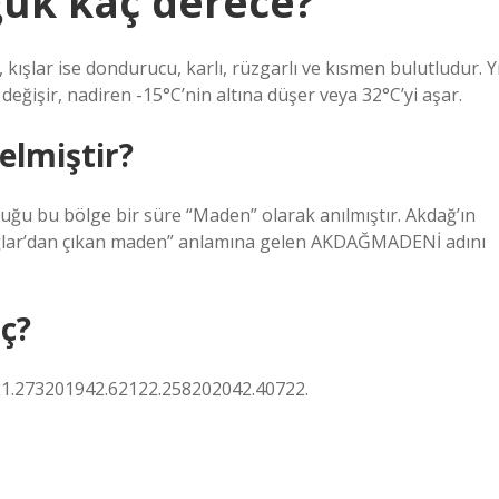
uk kaç derece?
kışlar ise dondurucu, karlı, rüzgarlı ve kısmen bulutludur. Yı
 değişir, nadiren -15°C’nin altına düşer veya 32°C’yi aşar.
elmiştir?
duğu bu bölge bir süre “Maden” olarak anılmıştır. Akdağ’ın
dağlar’dan çıkan maden” anlamına gelen AKDAĞMADENİ adını
ç?
1.273201942.62122.258202042.40722.