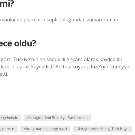
 mi?
ormanlar ve platolarla kaplı olduğundan zaman zaman
ece oldu?
öre Türkiye’nin en soğuk ili Ankara olarak kaydedildi.
6 derece olarak kaydedildi. Ahiboz köyünü Rize’nin Güneysu
tti.
 gelmiştir
Akdağmadeni Belediye Başkanı kim
ç derece
Akdağmadeni hangi parti
Akdağmadeni hangi Türk boyu