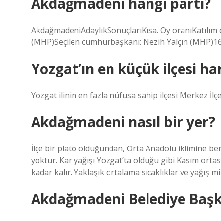
Akdağmadeni hangi parti?
AkdağmadeniAdaylıkSonuçlarıKısa. Oy oranıKatılım
(MHP)Seçilen cumhurbaşkanı: Nezih Yalçın (MHP)16
Yozgat’ın en küçük ilçesi ha
Yozgat ilinin en fazla nüfusa sahip ilçesi Merkez İlçe
Akdağmadeni nasıl bir yer?
İlçe bir plato olduğundan, Orta Anadolu iklimine benzer
yoktur. Kar yağışı Yozgat’ta olduğu gibi Kasım orta
kadar kalır. Yaklaşık ortalama sıcaklıklar ve yağış mik
Akdağmadeni Belediye Başk