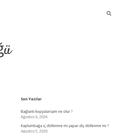
ğü
Sidebar
Son Yazılar
ilbet giriş yap
Bağlantı kopyalarsam ne olur ?
Ağustos 6, 2026
Kaplumbağa iç döllenme mi yapar dış döllenme mi ?
Ağustos 5, 2026