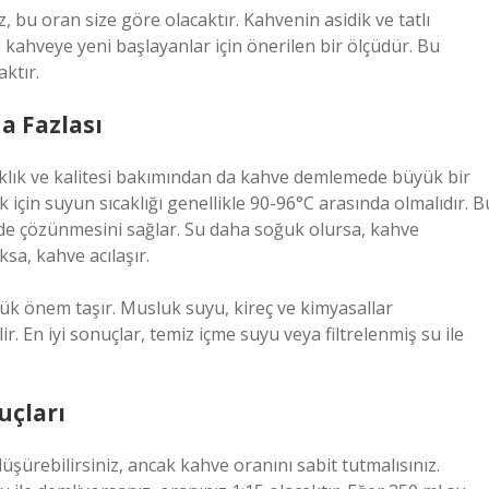
, bu oran size göre olacaktır. Kahvenin asidik ve tatlı
le kahveye yeni başlayanlar için önerilen bir ölçüdür. Bu
ktır.
ha Fazlası
aklık ve kalitesi bakımından da kahve demlemede büyük bir
 için suyun sıcaklığı genellikle 90-96°C arasında olmalıdır. B
ilde çözünmesini sağlar. Su daha soğuk olursa, kahve
sa, kahve acılaşır.
yük önem taşır. Musluk suyu, kireç ve kimyasallar
ir. En iyi sonuçlar, temiz içme suyu veya filtrelenmiş su ile
uçları
üşürebilirsiniz, ancak kahve oranını sabit tutmalısınız.