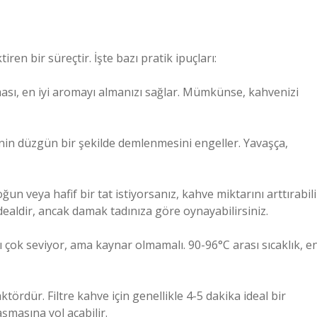
en bir süreçtir. İşte bazı pratik ipuçları:
ası, en iyi aromayı almanızı sağlar. Mümkünse, kahvenizi
in düzgün bir şekilde demlenmesini engeller. Yavaşça,
ğun veya hafif bir tat istiyorsanız, kahve miktarını arttırabili
n idealdir, ancak damak tadınıza göre oynayabilirsiniz.
nı çok seviyor, ama kaynar olmamalı. 90-96°C arası sıcaklık, e
ördür. Filtre kahve için genellikle 4-5 dakika ideal bir
şmasına yol açabilir.