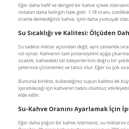
Eğer daha hafif ve dengeli bir kahve içmek isterseniz
notaları daha belirgin hale gelir. 1:18 oranı, özellik
oranla demlediğiniz kahve, içimi daha yumuşak olaca
Su Sıcaklığı ve Kalitesi: Ölçüden Da
Su sadece miktar açısından değil, aynı zamanda sıc
rol oynar. Kahvenin tam potansiyelini açığa çıkarmak
sıcaklık, kahvedeki tat bileşenlerinin doğru bir şek
yeterince çözünemez ve tatsız olur. Eğer su çok sıcak
Bununla birlikte, kullandığınız suyun kalitesi de bü
içerebileceği için kahvenin tadını olumsuz etkileyebil
elde edilir.
Su-Kahve Oranını Ayarlamak İçin İp
Eğer daha yoğun bir kahve isterseniz, su miktarını d