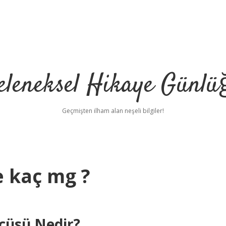
eleneksel Hikaye Günlü
Geçmişten ilham alan neşeli bilgiler!
e kaç mg ?
lçüsü Nedir?