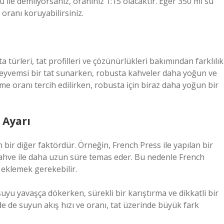
ile demliyorsanız, oranınız 1:15 olacaktır. Eğer 350 ml su
oranı koruyabilirsiniz.
a türleri, tat profilleri ve çözünürlükleri bakımından farklılık
 meyvemsi bir tat sunarken, robusta kahveler daha yoğun ve
leme oranı tercih edilirken, robusta için biraz daha yoğun bir
 Ayarı
ir diğer faktördür. Örneğin, French Press ile yapılan bir
kahve ile daha uzun süre temas eder. Bu nedenle French
 eklemek gerekebilir.
u yavaşça dökerken, sürekli bir karıştırma ve dikkatli bir
e de suyun akış hızı ve oranı, tat üzerinde büyük fark