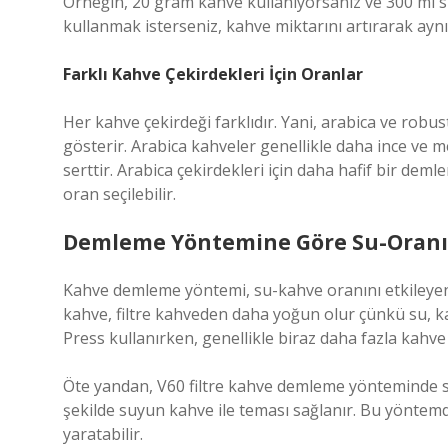
Örneğin, 20 gram kahve kullanıyorsanız ve 300 ml su 
kullanmak isterseniz, kahve miktarını artırarak aynı 
Farklı Kahve Çekirdekleri İçin Oranlar
Her kahve çekirdeği farklıdır. Yani, arabica ve robust
gösterir. Arabica kahveler genellikle daha ince ve
serttir. Arabica çekirdekleri için daha hafif bir dem
oran seçilebilir.
Demleme Yöntemine Göre Su-Oranı
Kahve demleme yöntemi, su-kahve oranını etkileyen b
kahve, filtre kahveden daha yoğun olur çünkü su, 
Press kullanırken, genellikle biraz daha fazla kahve
Öte yandan, V60 filtre kahve demleme yönteminde suy
şekilde suyun kahve ile teması sağlanır. Bu yöntemd
yaratabilir.