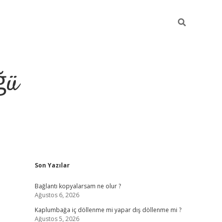
ğü
Sidebar
Son Yazılar
ilbet giriş yap
Bağlantı kopyalarsam ne olur ?
Ağustos 6, 2026
Kaplumbağa iç döllenme mi yapar dış döllenme mi ?
Ağustos 5, 2026