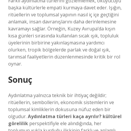
Farklı aydınlatma türlerini gözlemlemek, okuyucuyu
başka kültürlerle empati kurmaya davet eder. Işığın,
ritüellerin ve toplumsal yapının nasıl iç içe geçtiğini
anlamak, insan davranışlarını daha derinlemesine
kavramayı sağlar. Örneğin, Kuzey Avrupa’da kışın
kısa günleri sırasında kullanılan sıcak ışık, topluluk
üyelerinin birbirine yakınlaşmasına yardımcı
olurken, tropik bölgelerde parlak ve doğal ışık,
tarımsal faaliyetlerin düzenlenmesinde kritik bir rol
oynar.
Sonuç
Aydınlatma yalnızca teknik bir ihtiyaç değildir;
ritüellerin, sembollerin, ekonomik sistemlerin ve
toplumsal kimliklerin dokusuna nüfuz eden bir
olgudur.
Aydınlatma türleri kaça ayrılır? kültürel
görelilik
perspektifiyle ele alındığında, her
toplumun ışıkla kurduğu ilişkinin farklı ve anlamlı