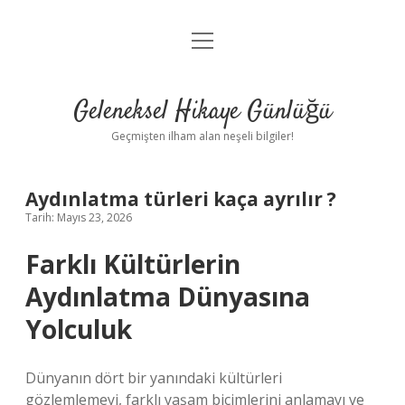
menüyü
Anasayfa
aç
Gizlilik Politikası
Geleneksel Hikaye Günlüğü
Yasal Uyarı
Geçmişten ilham alan neşeli bilgiler!
Hakkımızda
Aydınlatma türleri kaça ayrılır ?
Tarih: Mayıs 23, 2026
Farklı Kültürlerin
Aydınlatma Dünyasına
Yolculuk
Dünyanın dört bir yanındaki kültürleri
gözlemlemeyi, farklı yaşam biçimlerini anlamayı ve