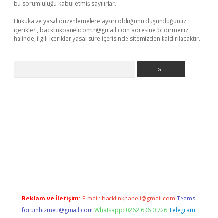
bu sorumluluğu kabul etmiş sayılırlar.
Hukuka ve yasal düzenlemelere aykırı olduğunu düşündüğünüz
içerikleri,
backlinkpanelicomtr@gmail.com
adresine bildirmeniz
halinde, ilgili içerikler yasal süre içerisinde sitemizden kaldırılacaktır.
Arama
p
Reklam ve İletişim:
E-mail:
backlinkpaneli@gmail.com
Teams:
forumhizmeti@gmail.com
Whatsapp: 0262 606 0 726
Telegram: