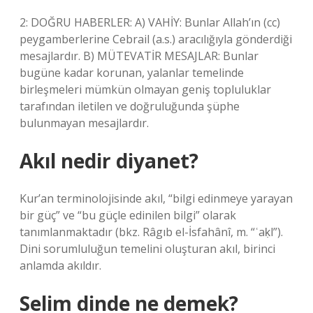
2: DOĞRU HABERLER: A) VAHİY: Bunlar Allah’ın (cc)
peygamberlerine Cebrail (a.s.) aracılığıyla gönderdiği
mesajlardır. B) MÜTEVATİR MESAJLAR: Bunlar
bugüne kadar korunan, yalanlar temelinde
birleşmeleri mümkün olmayan geniş topluluklar
tarafından iletilen ve doğruluğunda şüphe
bulunmayan mesajlardır.
Akıl nedir diyanet?
Kur’an terminolojisinde akıl, “bilgi edinmeye yarayan
bir güç” ve “bu güçle edinilen bilgi” olarak
tanımlanmaktadır (bkz. Râgıb el-İsfahânî, m. “ʿaḳl”).
Dini sorumluluğun temelini oluşturan akıl, birinci
anlamda akıldır.
Selim dinde ne demek?