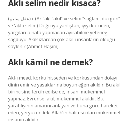
Aklı selim nedir kısaca?
(ﻋﻘﻞ ﺳﻠﻴﻢ) i. (Ar. ‘aḳl “akıl” ve selіm “sağlam, düzgün”
ve ‘aḳl-i selіm) Doğruyu yanlıştan, iyiyi kötüden,
yargılarda hata yapmadan ayırabilme yeteneği,
sağduyu: Akılsızlardan çok akıllı insanların olduğu
söylenir (Ahmet Hâşim).
Aklı kâmil ne demek?
Akl-ı mead, korku hisseden ve korkusundan dolayı
dinin emir ve yasaklarına boyun eğen akıldır. Bu akıl
birincisine tercih edilse de, insanı mükemmel
yapmaz. Evrensel akıl, mükemmel akıldır. Bu,
yaratılışının amacını anlayan ve buna göre hareket
eden, yeryüzündeki Allah’ın halifesi olan mükemmel
insanın aklıdır.