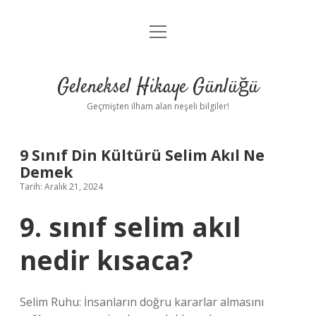
menüyü
Anasayfa
aç
Gizlilik Politikası
Geleneksel Hikaye Günlüğü
Yasal Uyarı
Geçmişten ilham alan neşeli bilgiler!
Hakkımızda
9 Sınıf Din Kültürü Selim Akıl Ne
Demek
Tarih: Aralık 21, 2024
9. sınıf selim akıl
nedir kısaca?
Selim Ruhu: İnsanların doğru kararlar almasını