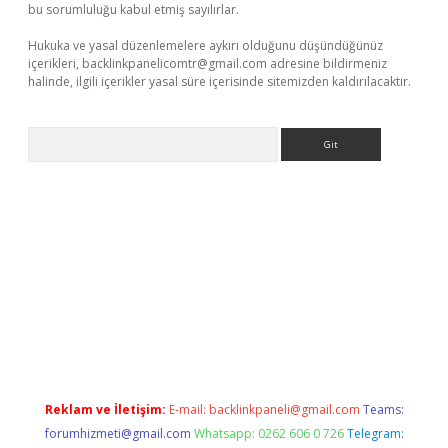
bu sorumluluğu kabul etmiş sayılırlar.
Hukuka ve yasal düzenlemelere aykırı olduğunu düşündüğünüz
içerikleri,
backlinkpanelicomtr@gmail.com
adresine bildirmeniz
halinde, ilgili içerikler yasal süre içerisinde sitemizden kaldırılacaktır.
Arama
yap
Reklam ve İletişim:
E-mail:
backlinkpaneli@gmail.com
Teams:
forumhizmeti@gmail.com
Whatsapp: 0262 606 0 726
Telegram: