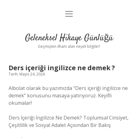
menüyü
Anasayfa
aç
Gizlilik Politikası
Geleneksel Hikaye Günlüğü
Yasal Uyarı
Geçmişten ilham alan neşeli bilgiler!
Hakkımızda
Ders içeriği ingilizce ne demek ?
Tarih: Mayıs 24, 2026
Albolat olarak bu yazımızda “Ders içeriği ingilizce ne
demek” konusunu masaya yatırıyoruz. Keyifli
okumalar!
Ders İçeriği İngilizce Ne Demek? Toplumsal Cinsiyet,
Çeşitlilik ve Sosyal Adalet Açısından Bir Bakış