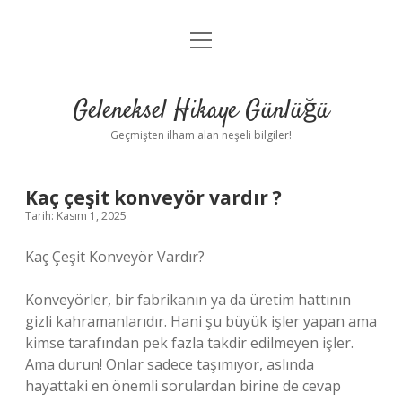
menüyü
Anasayfa
aç
Gizlilik Politikası
Geleneksel Hikaye Günlüğü
Yasal Uyarı
Geçmişten ilham alan neşeli bilgiler!
Hakkımızda
Kaç çeşit konveyör vardır ?
Tarih: Kasım 1, 2025
Kaç Çeşit Konveyör Vardır?
Konveyörler, bir fabrikanın ya da üretim hattının
gizli kahramanlarıdır. Hani şu büyük işler yapan ama
kimse tarafından pek fazla takdir edilmeyen işler.
Ama durun! Onlar sadece taşımıyor, aslında
hayattaki en önemli sorulardan birine de cevap