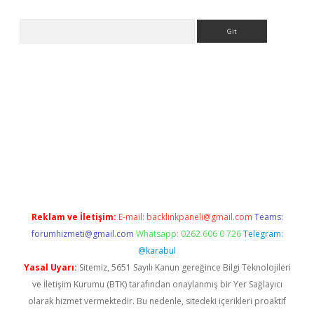
Arama
iriş yap
Reklam ve İletişim:
E-mail:
backlinkpaneli@gmail.com
Teams:
forumhizmeti@gmail.com
Whatsapp: 0262 606 0 726
Telegram:
@karabul
Yasal Uyarı:
Sitemiz, 5651 Sayılı Kanun gereğince Bilgi Teknolojileri
ve İletişim Kurumu (BTK) tarafından onaylanmış bir Yer Sağlayıcı
olarak hizmet vermektedir. Bu nedenle, sitedeki içerikleri proaktif