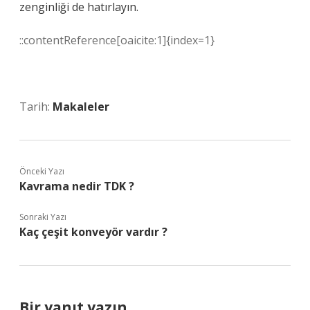
zenginliği de hatırlayın.
::contentReference[oaicite:1]{index=1}
Tarih:
Makaleler
Önceki Yazı
Kavrama nedir TDK ?
Sonraki Yazı
Kaç çeşit konveyör vardır ?
Bir yanıt yazın