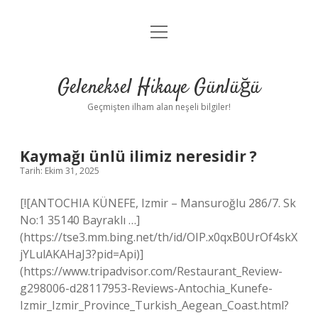
menüyü
Anasayfa
aç
Gizlilik Politikası
Geleneksel Hikaye Günlüğü
Yasal Uyarı
Geçmişten ilham alan neşeli bilgiler!
Hakkımızda
Kaymağı ünlü ilimiz neresidir ?
Tarih: Ekim 31, 2025
[![ANTOCHIA KÜNEFE, Izmir – Mansuroğlu 286/7. Sk
No:1 35140 Bayraklı …]
(https://tse3.mm.bing.net/th/id/OIP.x0qxB0UrOf4skX
jYLulAKAHaJ3?pid=Api)]
(https://www.tripadvisor.com/Restaurant_Review-
g298006-d28117953-Reviews-Antochia_Kunefe-
Izmir_Izmir_Province_Turkish_Aegean_Coast.html?