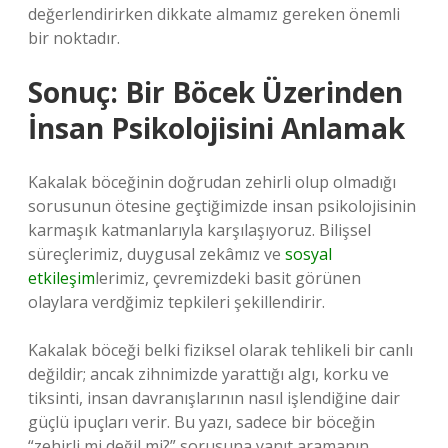
değerlendirirken dikkate almamız gereken önemli
bir noktadır.
Sonuç: Bir Böcek Üzerinden
İnsan Psikolojisini Anlamak
Kakalak böceğinin doğrudan zehirli olup olmadığı
sorusunun ötesine geçtiğimizde insan psikolojisinin
karmaşık katmanlarıyla karşılaşıyoruz. Bilişsel
süreçlerimiz, duygusal zekâmız ve
sosyal
etkileşim
lerimiz, çevremizdeki basit görünen
olaylara verdğimiz tepkileri şekillendirir.
Kakalak böceği belki fiziksel olarak tehlikeli bir canlı
değildir; ancak zihnimizde yarattığı algı, korku ve
tiksinti, insan davranışlarının nasıl işlendiğine dair
güçlü ipuçları verir. Bu yazı, sadece bir böceğin
“zehirli mi değil mi?” sorusuna yanıt aramanın