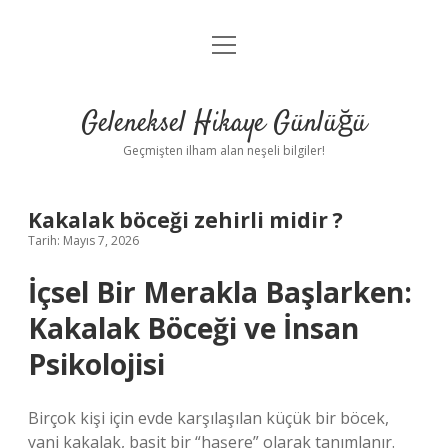
menüyü
Anasayfa
aç
Gizlilik Politikası
Geleneksel Hikaye Günlüğü
Yasal Uyarı
Geçmişten ilham alan neşeli bilgiler!
Hakkımızda
Kakalak böceği zehirli midir ?
Tarih: Mayıs 7, 2026
İçsel Bir Merakla Başlarken:
Kakalak Böceği ve İnsan
Psikolojisi
Birçok kişi için evde karşılaşılan küçük bir böcek,
yani kakalak, basit bir “haşere” olarak tanımlanır.