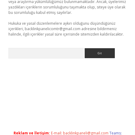
veya araştırma yükümlülüğümüz bulunmamaktadır. Ancak, üyelerimiz
yazdıkları içeriklerin sorumluluğunu taşımakta olup, siteye üye olarak
bu sorumluluğu kabul etmiş sayılırlar.
Hukuka ve yasal düzenlemelere aykırı olduğunu düşündüğünüz
içerikleri,
backlinkpanelicomtr@gmail.com
adresine bildirmeniz
halinde, ilgili içerikler yasal süre içerisinde sitemizden kaldırılacaktır.
Arama
bet giriş yap
Reklam ve İletişim:
E-mail:
backlinkpaneli@gmail.com
Teams: